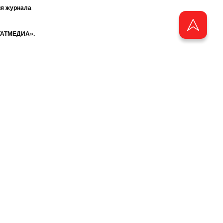
ия журнала
«ТАТМЕДИА».
бства
аузера.