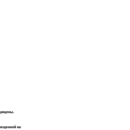
ащищены.
мещенной на