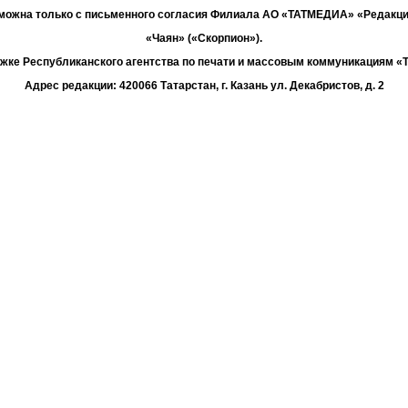
зможна только с письменного согласия Филиала АО «ТАТМЕДИА» «Редакц
«Чаян» («Скорпион»).
жке Республиканского агентства по печати и массовым коммуникациям 
Адрес редакции: 420066 Татарстан, г. Казань ул. Декабристов, д. 2
Телефон редакции: +7 (843) 222-06-00
E-mail: chayan@bk.ru
Антикоррупционная политика
chayan@bk.ru
Для сообщения о фактах коррупции:
«ТАТМЕДИА» использует «cookie»
для персонализации сервисов и удо
вателей сайтом. Использование «cookie» можно отменить в настройках бр
Политика конфиденциальности
16+