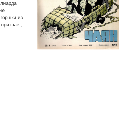
ллиарда
ие
 горшки из
 признает,