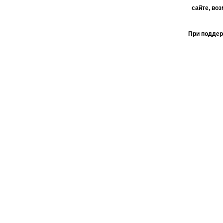
сайте, во
При поддер
АО 
пользо