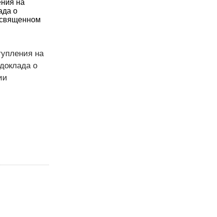
ения на
ада о
посвященном
тупления на
доклада о
ии