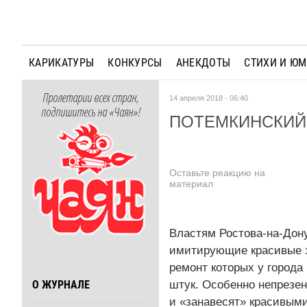
КАРИКАТУРЫ
КОНКУРСЫ
АНЕКДОТЫ
СТИХИ И Ю
Пролетарии всех стран,
14 апреля 2018 - 06:40
подпишитесь на «Чаян»!
ПОТЕМКИНСКИЙ
Оставьте реакцию на
материал
Властям Ростова-на-Дону
имитирующие красивые зд
ремонт которых у города
штук. Особенно непрезе
О ЖУРНАЛЕ
и «занавесят» красивыми