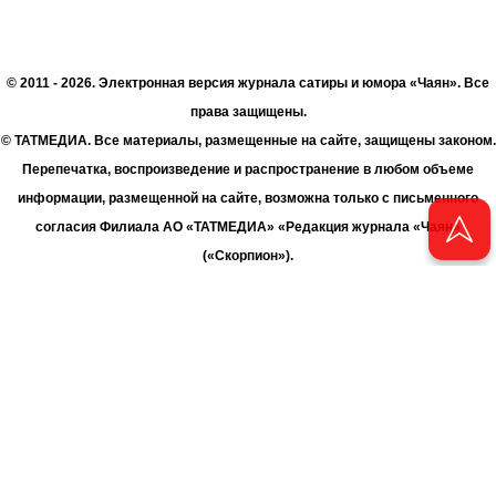
© 2011 - 2026. Электронная версия журнала сатиры и юмора «Чаян». Все
права защищены.
© ТАТМЕДИА. Все материалы, размещенные на сайте, защищены законом.
Перепечатка, воспроизведение и распространение в любом объеме
информации, размещенной на сайте, возможна только с письменного
согласия Филиала АО «ТАТМЕДИА» «Редакция журнала «Чаян»
(«Скорпион»).
При поддержке Республиканского агентства по печати и массовым
коммуникациям «ТАТМЕДИА».
Адрес редакции: 420066 Татарстан, г. Казань ул. Декабристов, д. 2
Телефон редакции: +7 (843) 222-06-00
E-mail: chayan@bk.ru
Антикоррупционная политика
chayan@bk.ru
Для сообщения о фактах коррупции: