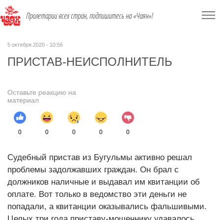
Пролетарии всех стран, подпишитесь на «Чаян»!
5 октября 2020 - 10:56
ПРИСТАВ-НЕИСПОЛНИТЕЛЬ
Оставьте реакцию на
материал
0
0
0
0
0
Судебный пристав из Бугульмы активно решал
проблемы задолжавших граждан. Он брал с
должников наличные и выдавал им квитанции об
оплате. Вот только в ведомство эти деньги не
попадали, а квитанции оказывались фальшивыми.
Целых три года приставу-мошеннику удавалось