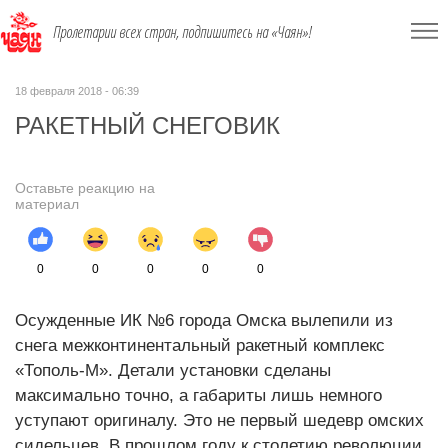
Пролетарии всех стран, подпишитесь на «Чаян»!
18 февраля 2018 - 06:39
РАКЕТНЫЙ СНЕГОВИК
Оставьте реакцию на
материал
0
0
0
0
0
Осужденные ИК №6 города Омска вылепили из
снега межконтинентальный ракетный комплекс
«Тополь-М». Детали установки сделаны
максимально точно, а габариты лишь немного
уступают оригиналу. Это не первый шедевр омских
сидельцев. В прошлом году к столетию революции