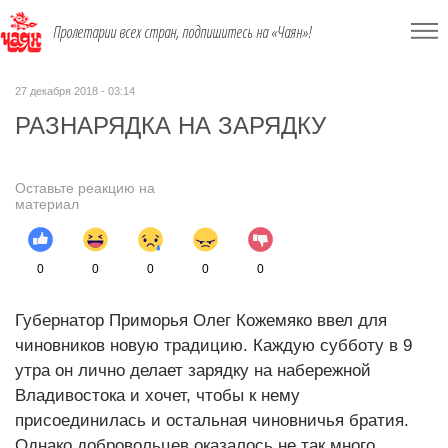
Пролетарии всех стран, подпишитесь на «Чаян»!
27 декабря 2018 - 03:14
РАЗНАРЯДКА НА ЗАРЯДКУ
Оставьте реакцию на
материал
0
0
0
0
0
Губернатор Приморья Олег Кожемяко ввел для
чиновников новую традицию. Каждую субботу в 9
утра он лично делает зарядку на набережной
Владивостока и хочет, чтобы к нему
присоединилась и остальная чиновничья братия.
Однако добровольцев оказалось не так много,