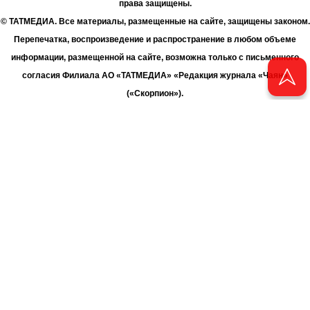
права защищены.
© ТАТМЕДИА. Все материалы, размещенные на сайте, защищены законом.
Перепечатка, воспроизведение и распространение в любом объеме
информации, размещенной на сайте, возможна только с письменного
согласия Филиала АО «ТАТМЕДИА» «Редакция журнала «Чаян»
(«Скорпион»).
При поддержке Республиканского агентства по печати и массовым
коммуникациям «ТАТМЕДИА».
Адрес редакции: 420066 Татарстан, г. Казань ул. Декабристов, д. 2
Телефон редакции: +7 (843) 222-06-00
E-mail: chayan@bk.ru
Антикоррупционная политика
chayan@bk.ru
Для сообщения о фактах коррупции:
АО «ТАТМЕДИА» использует «cookie»
для персонализации сервисов
и удобства пользователей сайтом. Использование «cookie» можно
отменить в настройках браузера.