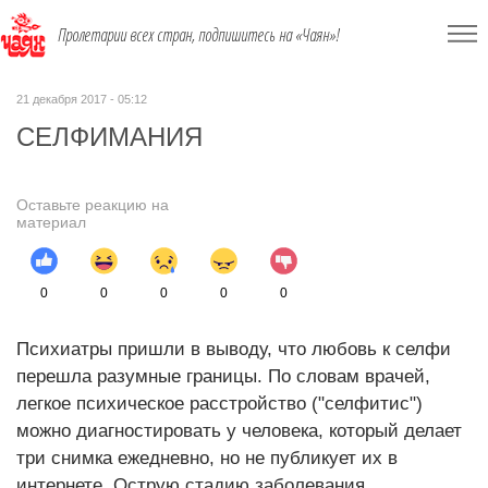
Пролетарии всех стран, подпишитесь на «Чаян»!
21 декабря 2017 - 05:12
СЕЛФИМАНИЯ
Оставьте реакцию на
материал
0
0
0
0
0
Психиатры пришли в выводу, что любовь к селфи
перешла разумные границы. По словам врачей,
легкое психическое расстройство ("селфитис")
можно диагностировать у человека, который делает
три снимка ежедневно, но не публикует их в
интернете. Острую стадию заболевания