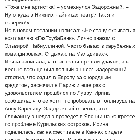
«Тоже мне артистка! – усмехнулся Задорожный. –
Ну откуда в Нижних Чайниках театр? Так я и
поверил!».
Но в новом послании написал: «Не стану скрывать я
возглавляю «ГазТрубаБанк». Лично знаком с
Эльвирой Набиуллиной. Часто бываю в зарубежных
командировках. Отдыхаю на Мальдивах».
Ирина написала, что гастроли прошли удачно, а в
Кёльне вообще был полный аншлаг. Задорожный
ответил, что ездил в Европу за очередным
кредитом, заскочил в Париж и еще раз с
удовольствием прошёлся по Лувру. Ирина
сообщила, что её хотят попробовать в Голливуде на
Анну Каренину. Задорожный ответил, что
ближайшую неделю проведет в Японии на конгрессе
по проблеме Курильских островов. Ирина
поделилась, как на фестивале в Каннах сидела
рядом с Бредом Питтом. И добавила, что ей