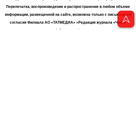
Перепечатка, воспроизведение и распространение в любом объеме
информации, размещенной на сайте, возможна только с письменного
согласия Филиала АО «ТАТМЕДИА» «Редакция журнала «Чаян»
(«Скорпион»).
При поддержке Республиканского агентства по печати и массовым
коммуникациям «ТАТМЕДИА».
Адрес редакции: 420066 Татарстан, г. Казань ул. Декабристов, д. 2
Телефон редакции: +7 (843) 222-06-00
E-mail: chayan@bk.ru
Антикоррупционная политика
chayan@bk.ru
Для сообщения о фактах коррупции:
АО «ТАТМЕДИА» использует «cookie»
для персонализации сервисов
и удобства пользователей сайтом. Использование «cookie» можно
отменить в настройках браузера.
Политика конфиденциальности