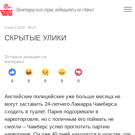
Пролетарии всех стран, подпишитесь на «Чаян»!
8 марта 2018 - 06:23
СКРЫТЫЕ УЛИКИ
Оставьте реакцию на
материал
0
0
0
0
0
Английские полицейские уже больше месяца не
могут заставить 24-летнего Ламарра Чамберса
сходить в туалет. Парня подозревали в
наркоторговле, но с поличным его поймать не
смогли – Чамберс успел проглотить партию
наркотиков. Он уже 40 дней находится в участке, где