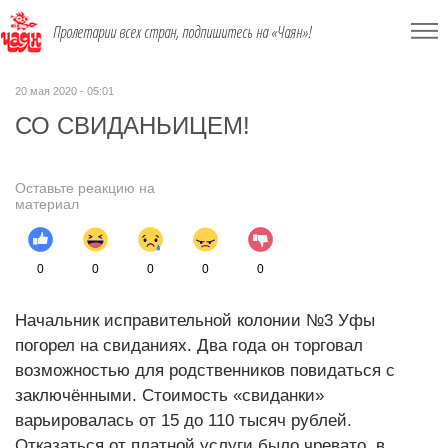
Пролетарии всех стран, подпишитесь на «Чаян»!
20 мая 2020 - 05:01
СО СВИДАНЬИЦЕМ!
Оставьте реакцию на
материал
0
0
0
0
0
Начальник исправительной колонии №3 Уфы
погорел на свиданиях. Два года он торговал
возможностью для родственников повидаться с
заключёнными. Стоимость «свиданки»
варьировалась от 15 до 110 тысяч рублей.
Отказаться от платной услуги было чревато, в