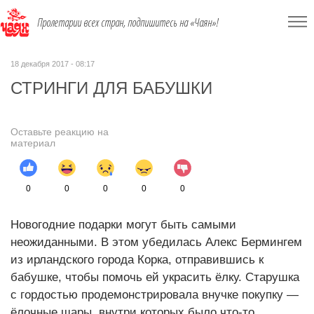
Пролетарии всех стран, подпишитесь на «Чаян»!
18 декабря 2017 - 08:17
СТРИНГИ ДЛЯ БАБУШКИ
Оставьте реакцию на
материал
0
0
0
0
0
Новогодние подарки могут быть самыми
неожиданными. В этом убедилась Алекс Бермингем
из ирландского города Корка, отправившись к
бабушке, чтобы помочь ей украсить ёлку. Старушка
с гордостью продемонстрировала внучке покупку —
ёлочные шары, внутри которых было что-то