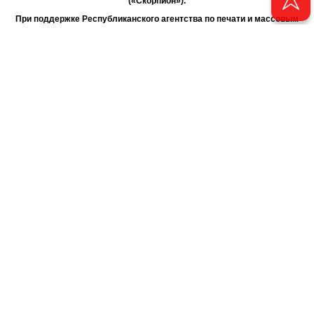
(«Скорпион»).
При поддержке Республиканского агентства по печати и массовым
коммуникациям «ТАТМЕДИА».
Адрес редакции: 420066 Татарстан, г. Казань ул. Декабристов, д. 2
Телефон редакции: +7 (843) 222-06-00
E-mail: chayan@bk.ru
Антикоррупционная политика
chayan@bk.ru
Для сообщения о фактах коррупции:
АО «ТАТМЕДИА» использует «cookie»
для персонализации сервисов
и удобства пользователей сайтом. Использование «cookie» можно
отменить в настройках браузера.
Политика конфиденциальности
16+