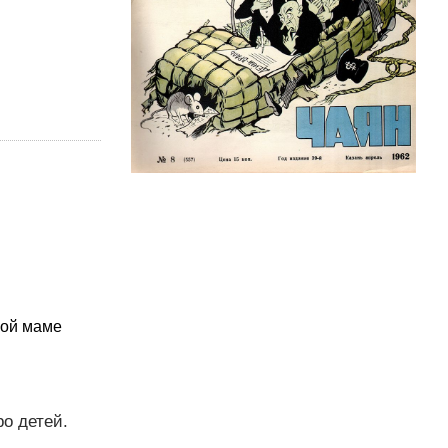
бой маме
ро детей.