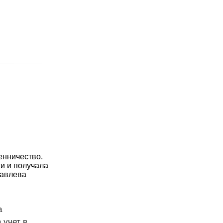
енничество.
ти и получала
равлева
а
 учет в