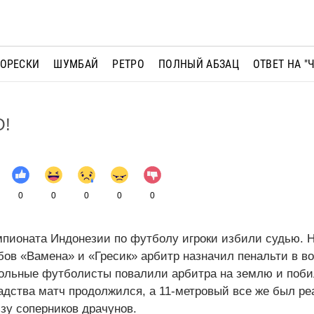
МОРЕСКИ
ШУМБАЙ
РЕТРО
ПОЛНЫЙ АБЗАЦ
ОТВЕТ НА "
!
0
0
0
0
0
мпионата Индонезии по футболу игроки избили судью. Н
ов «Вамена» и «Гресик» арбитр назначил пенальти в в
ольные футболисты повалили арбитра на землю и поби
адства матч продолжился, а 11-метровый все же был ре
зу соперников драчунов.