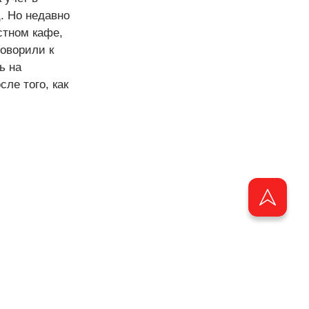
. Но недавно
стном кафе,
оворили к
ь на
ле того, как
ащищены.