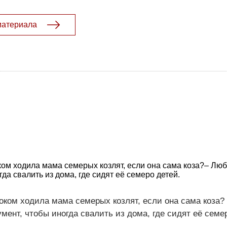
материала
оком ходила мама семерых козлят, если она сама коза?– Лю
да свалить из дома, где сидят её семеро детей.
локом ходила мама семерых козлят, если она сама коза?
мент, чтобы иногда свалить из дома, где сидят её семе