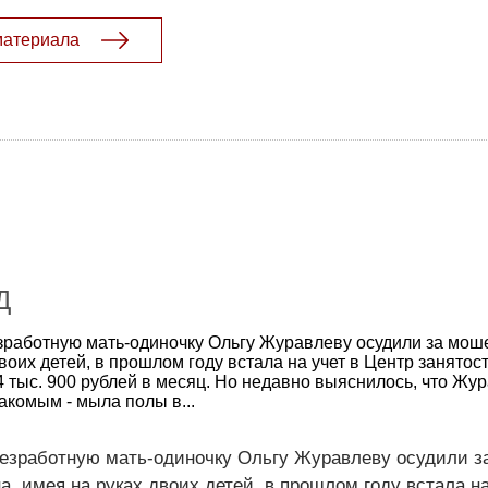
материала
Д
зработную мать-одиночку Ольгу Журавлеву осудили за мош
оих детей, в прошлом году встала на учет в Центр занятос
4 тыс. 900 рублей в месяц. Но недавно выяснилось, что Жу
акомым - мыла полы в...
безработную мать-одиночку Ольгу Журавлеву осудили з
 имея на руках двоих детей, в прошлом году встала на