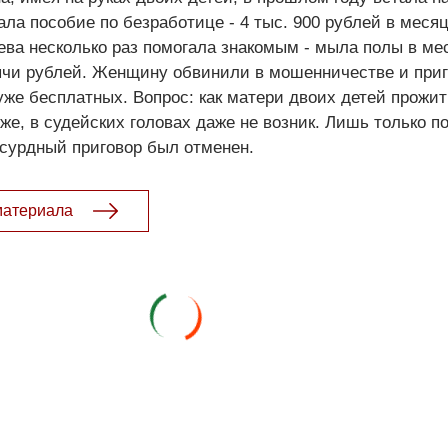
ала пособие по безработице - 4 тыс. 900 рублей в месяц
ва несколько раз помогала знакомым - мыла полы в ме
сячи рублей. Женщину обвинили в мошенничестве и приг
 уже бесплатных. Вопрос: как матери двоих детей прожит
е, в судейских головах даже не возник. Лишь только пос
сурдный приговор был отменен.
материала
- 2026. Электронная версия журнала сатиры и юмора «Чаян». Все права з
© ТАТМЕДИА. Все материалы, размещенные на сайте, защищены законом.