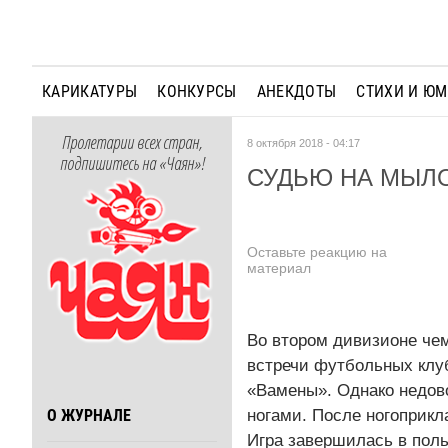
КАРИКАТУРЫ
КОНКУРСЫ
АНЕКДОТЫ
СТИХИ И Ю
Пролетарии всех стран,
8 октября 2018 - 04:17
подпишитесь на «Чаян»!
СУДЬЮ НА МЫЛО
Оставьте реакцию на
материал
Во втором дивизионе че
встречи футбольных клуб
«Вамены». Однако недов
ногами. После ногоприкл
О ЖУРНАЛЕ
Игра завершилась в поль