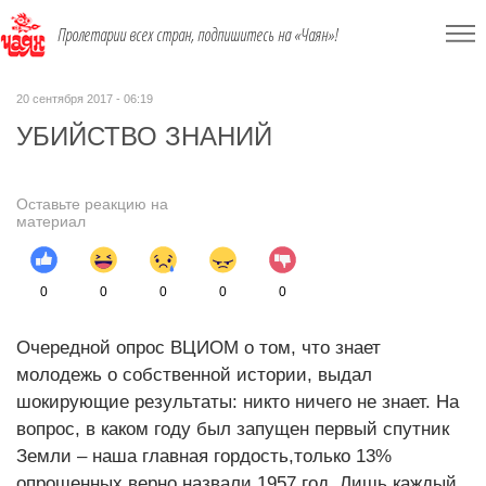
Пролетарии всех стран, подпишитесь на «Чаян»!
20 сентября 2017 - 06:19
УБИЙСТВО ЗНАНИЙ
Оставьте реакцию на
материал
0
0
0
0
0
Очередной опрос ВЦИОМ о том, что знает
молодежь о собственной истории, выдал
шокирующие результаты: никто ничего не знает. На
вопрос, в каком году был запущен первый спутник
Земли – наша главная гордость,только 13%
опрошенных верно назвали 1957 год. Лишь каждый