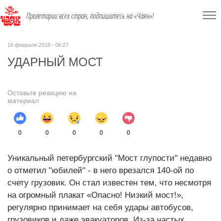
Пролетарии всех стран, подпишитесь на «Чаян»!
16 февраля 2018 - 06:27
УДАРНЫЙ МОСТ
Оставьте реакцию на
материал
0
0
0
0
0
Уникальный петербургский "Мост глупости" недавно
о отметил "юбилей" - в него врезался 140-ой по
счету грузовик. Он стал известен тем, что несмотря
на огромный плакат «Опасно! Низкий мост!»,
регулярно принимает на себя удары автобусов,
грузовиков и даже эвакуаторов. Из-за частых