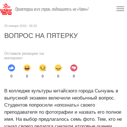
Пролетарии всех стран, подпишитесь на «Чаян»!
25 января 2018 - 06:20
ВОПРОС НА ПЯТЕРКУ
Оставьте реакцию на
материал
0
0
0
0
0
В колледже культуры китайского города Сычуань в
выпускной экзамен включили необычный вопрос.
Студентов попросили «опознать» своего
преподавателя по фотографии и назвать его полное
имя. На выбор предлагалось семь фото. Тем, кто не
узнал своего педагога снизили итоговые оценки.