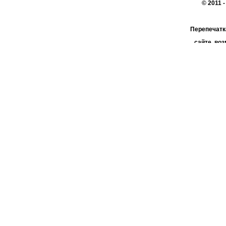
© 2011 
Перепечатк
сайте, во
При поддер
АО 
пользо