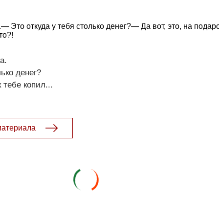
 Это откуда у тебя столько денег?— Да вот, это, на подар
то?!
а.
лько денег?
 тебе копил...
материала