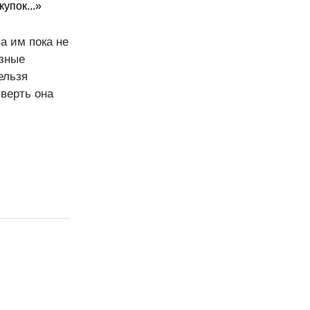
упок...»
а им пока не
зные
ельзя
тверть она