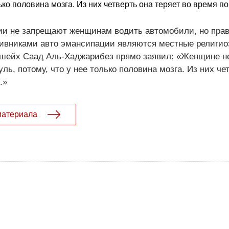
лько половина мозга. Из них четверть она теряет во время пок
ии не запрещают женщинам водить автомобили, но прав
ивниками авто эмансипации являются местные религио
о шейх Саад Аль-Хаджарибез прямо заявил: «Женщине н
ль, потому, что у нее только половина мозга. Из них че
.»
материала