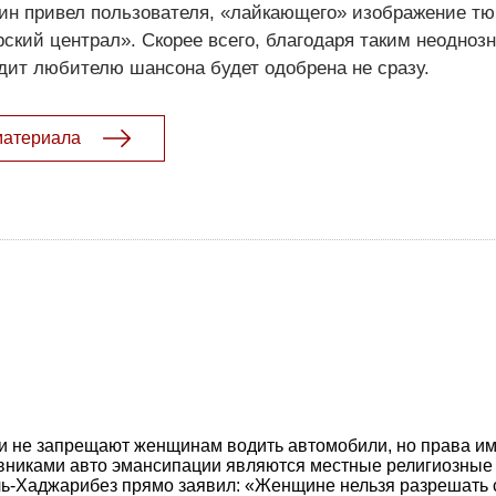
хин привел пользователя, «лайкающего» изображение т
ский централ». Скорее всего, благодаря таким неодноз
едит любителю шансона будет одобрена не сразу.
материала
 не запрещают женщинам водить автомобили, но права им
вниками авто эмансипации являются местные религиозные 
ь-Хаджарибез прямо заявил: «Женщине нельзя разрешать 