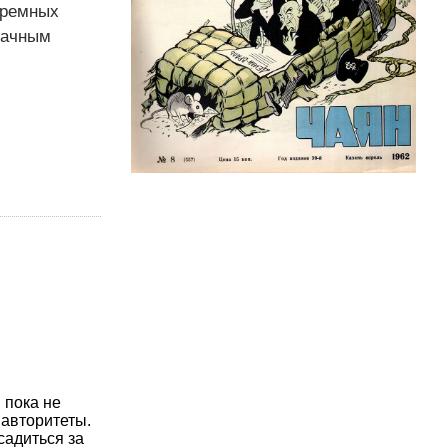
юремных
начным
 пока не
авторитеты.
садиться за