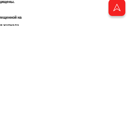
ащищены.
мещенной на
ия журнала
«ТАТМЕДИА».
бства
аузера.