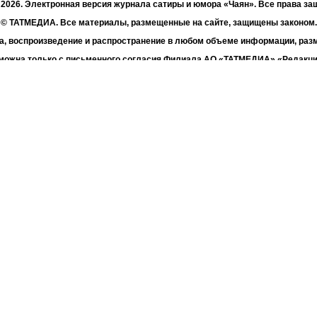
- 2026. Электронная версия журнала сатиры и юмора «Чаян». Все права з
© ТАТМЕДИА. Все материалы, размещенные на сайте, защищены законом.
а, воспроизведение и распространение в любом объеме информации, раз
зможна только с письменного согласия Филиала АО «ТАТМЕДИА» «Редакц
«Чаян» («Скорпион»).
жке Республиканского агентства по печати и массовым коммуникациям 
Адрес редакции: 420066 Татарстан, г. Казань ул. Декабристов, д. 2
Телефон редакции: +7 (843) 222-06-00
E-mail: chayan@bk.ru
Антикоррупционная политика
chayan@bk.ru
Для сообщения о фактах коррупции:
«ТАТМЕДИА» использует «cookie»
для персонализации сервисов и удо
вателей сайтом. Использование «cookie» можно отменить в настройках бр
Политика конфиденциальности
16+