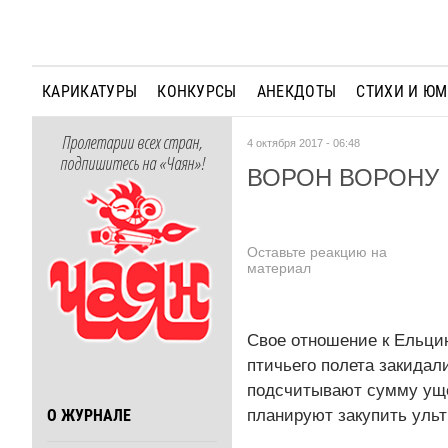
КАРИКАТУРЫ
КОНКУРСЫ
АНЕКДОТЫ
СТИХИ И Ю
Пролетарии всех стран,
4 октября 2017 - 06:48
подпишитесь на «Чаян»!
ВОРОН ВОРОНУ
Оставьте реакцию на
материал
Свое отношение к Ельцин
птичьего полета закидал
подсчитывают сумму ущер
планируют закупить ульт
О ЖУРНАЛЕ