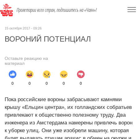
Пролетарии всех стран, подпишитесь на «Чаян»!
15 октября 2017 - 09:26
ВОРОНИЙ ПОТЕНЦИАЛ
Оставьте реакцию на
материал
0
0
0
0
0
Пока российские вороны забрасывают камнями
крышу «Ельцин центра», их голландских собратьев
привлекают к общественно полезному труду. Два
инженера из Амстердама намерены привлечь ворон
к уборке улиц. Они уже изобрели машину, которая
будет выдавать птицам арахис в обмен на окурки и