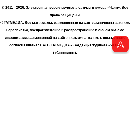
© 2011 - 2026. Электронная версия журнала сатиры и юмора «Чаян». Все
права защищены.
© ТАТМЕДИА. Все материалы, размещенные на сайте, защищены законом.
Перепечатка, воспроизведение и распространение в любом объеме
информации, размещенной на сайте, возможна только с письменного
согласия Филиала АО «ТАТМЕДИА» «Редакция журнала «Чаян»
(«Скорпион»).
При поддержке Республиканского агентства по печати и массовым
коммуникациям «ТАТМЕДИА».
Адрес редакции: 420066 Татарстан, г. Казань ул. Декабристов, д. 2
Телефон редакции: +7 (843) 222-06-00
E-mail: chayan@bk.ru
Антикоррупционная политика
chayan@bk.ru
Для сообщения о фактах коррупции:
АО «ТАТМЕДИА» использует «cookie»
для персонализации сервисов
и удобства пользователей сайтом. Использование «cookie» можно