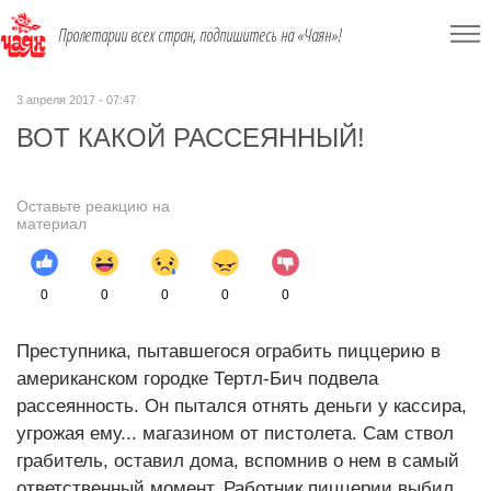
Пролетарии всех стран, подпишитесь на «Чаян»!
3 апреля 2017 - 07:47
ВОТ КАКОЙ РАССЕЯННЫЙ!
Оставьте реакцию на
материал
0
0
0
0
0
Преступника, пытавшегося ограбить пиццерию в
американском городке Тертл-Бич подвела
рассеянность. Он пытался отнять деньги у кассира,
угрожая ему... магазином от пистолета. Сам ствол
грабитель, оставил дома, вспомнив о нем в самый
ответственный момент. Работник пиццерии выбил