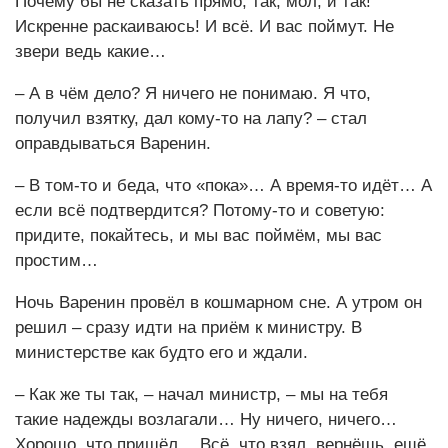
Почему бы не сказать прямо, так, мол, и так!
Искренне раскаиваюсь! И всё. И вас поймут. Не
звери ведь какие…
– А в чём дело? Я ничего не понимаю. Я что,
получил взятку, дал кому-то на лапу? – стал
оправдываться Варенин.
– В том-то и беда, что «пока»… А время-то идёт… А
если всё подтвердится? Потому-то и советую:
придите, покайтесь, и мы вас поймём, мы вас
простим…
Ночь Варенин провёл в кошмарном сне. А утром он
решил – сразу идти на приём к министру. В
министерстве как будто его и ждали.
– Как же ты так, – начал министр, – мы на тебя
такие надежды возлагали… Ну ничего, ничего…
Хорошо, что пришёл… Всё, что взял, вернёшь, ещё