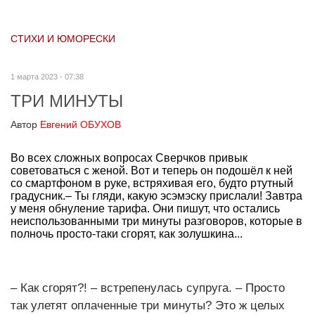
СТИХИ И ЮМОРЕСКИ
1 марта 2023 - 07:38
ТРИ МИНУТЫ
Автор
Евгений ОБУХОВ
Во всех сложных вопросах Сверчков привык
советоваться с женой. Вот и теперь он подошёл к ней
со смартфоном в руке, встряхивая его, будто ртутный
градусник.– Ты гляди, какую эсэмэску прислали! Завтра
у меня обнуление тарифа. Они пишут, что остались
неиспользованными три минуты разговоров, которые в
полночь просто-таки сгорят, как золушкина...
– Как сгорят?! – встрепенулась супруга. – Просто
так улетят оплаченные три минуты? Это ж целых