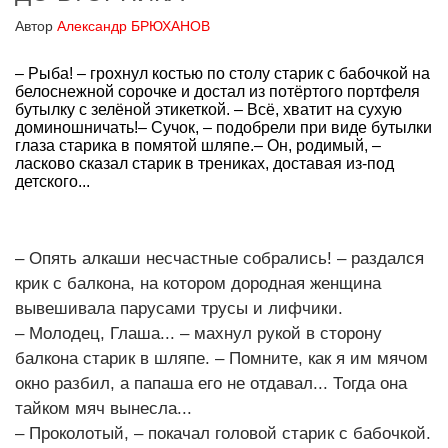
Автор
Александр БРЮХАНОВ
– Рыба! – грохнул костью по столу старик с бабочкой на
белоснежной сорочке и достал из потёртого портфеля
бутылку с зелёной этикеткой. – Всё, хватит на сухую
доминошничать!– Сучок, – подобрели при виде бутылки
глаза старика в помятой шляпе.– Он, родимый, –
ласково сказал старик в трениках, доставая из-под
детского...
– Опять алкаши несчастные собрались! – раздался
крик с балкона, на котором дородная женщина
вывешивала парусами трусы и лифчики.
– Молодец, Глаша... – махнул рукой в сторону
балкона старик в шляпе. – Помните, как я им мячом
окно разбил, а папаша его не отдавал... Тогда она
тайком мяч вынесла...
– Проколотый, – покачал головой старик с бабочкой.