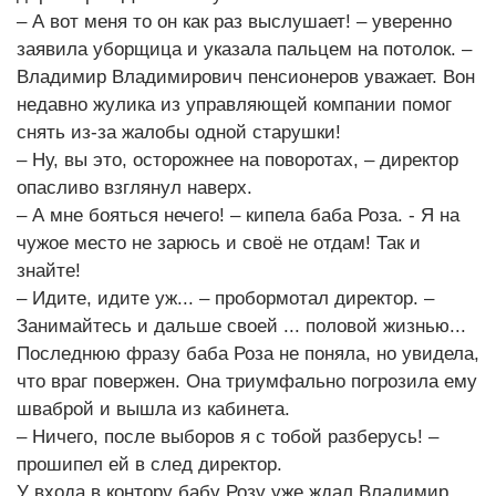
– А вот меня то он как раз выслушает! – уверенно
заявила уборщица и указала пальцем на потолок. –
Владимир Владимирович пенсионеров уважает. Вон
недавно жулика из управляющей компании помог
снять из-за жалобы одной старушки!
– Ну, вы это, осторожнее на поворотах, – директор
опасливо взглянул наверх.
– А мне бояться нечего! – кипела баба Роза. - Я на
чужое место не зарюсь и своё не отдам! Так и
знайте!
– Идите, идите уж... – пробормотал директор. –
Занимайтесь и дальше своей ... половой жизнью...
Последнюю фразу баба Роза не поняла, но увидела,
что враг повержен. Она триумфально погрозила ему
шваброй и вышла из кабинета.
– Ничего, после выборов я с тобой разберусь! –
прошипел ей в след директор.
У входа в контору бабу Розу уже ждал Владимир