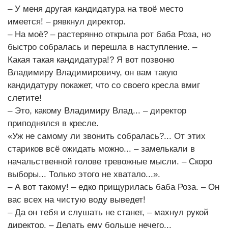
– У меня другая кандидатура на твоё место
имеется! – рявкнул директор.
– На моё? – растерянно открыла рот баба Роза, но
быстро собралась и перешла в наступление. –
Какая такая кандидатура!? Я вот позвоню
Владимиру Владимировичу, он вам такую
кандидатуру покажет, что со своего кресла вмиг
слетите!
– Это, какому Владимиру Влад... – директор
приподнялся в кресле.
«Уж не самому ли звонить собралась?... От этих
стариков всё ожидать можно... – замелькали в
начальственной голове тревожные мысли. – Скоро
выборы... Только этого не хватало...».
– А вот такому! – едко прищурилась баба Роза. – Он
вас всех на чистую воду выведет!
– Да он тебя и слушать не станет, – махнул рукой
директор. – Делать ему больше нечего...