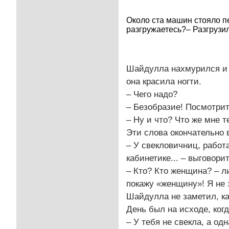
Около ста машин стояло п
разгружаетесь?– Разгрузил
Шайдулла нахмурился и 
она красила ногти.
– Чего надо?
– Безобразие! Посмотрите
– Ну и что? Что же мне 
Эти слова окончательно
– У свекловичниц, работа
кабинетике... – выговорит
– Кто? Кто женщина? – л
покажу «женщину»! Я не
Шайдулла не заметил, ка
День был на исходе, ко
– У тебя не свекла, а од