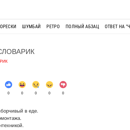
МОРЕСКИ
ШУМБАЙ
РЕТРО
ПОЛНЫЙ АБЗАЦ
ОТВЕТ НА "
СЛОВАРИК
РИК
0
0
0
0
0
зборчивый в еде.
омонтажа.
нтехникой.