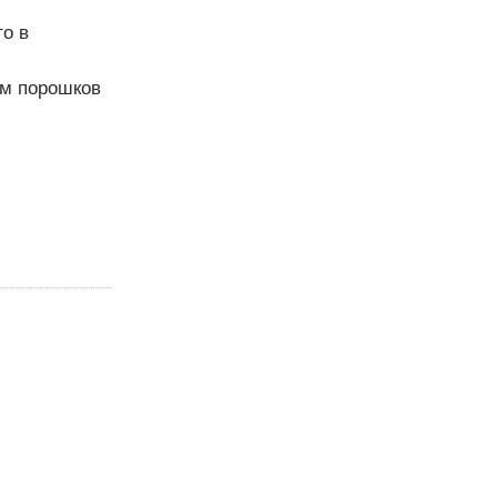
то в
ам порошков