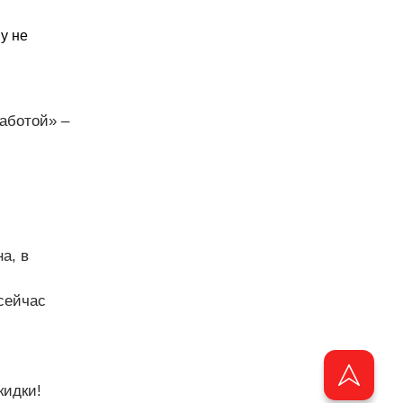
у не
аботой» –
а, в
сейчас
кидки!