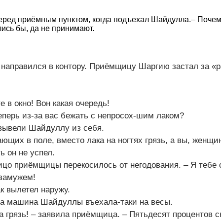
еред приёмным пунктом, когда подъехал Шайдулла.– Почем
ись бы, да не принимают.
направился в контору. Приёмщицу Шаргию застал за «р
 в окно! Вон какая очередь!
теперь из-за вас бежать с непросох-шим лаком?
 вывели Шайдуллу из себя.
ющих в поле, вместо лака на ногтях грязь, а вы, женщин
ь он не успел.
ицо приёмщицы перекосилось от негодования. – Я тебе 
 замужем!
к вылетел наружу.
гда машина Шайдуллы въехала-таки на весы.
на грязь! – заявила приёмщица. – Пятьдесят процентов с