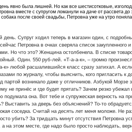
 день явно была лишней. Но как все шестисотковые, изголо
тровна вместе с супругом ломанули на даче от рассвета до 
к собака после своей свадьбы, Петровна уже на утро поняла,
й день. Супруг ходил теперь в магазин один, с подробн
 сейчас Петровна в очках сверяла список закупленного 
и. Но что это? Женщина остолбенела. В списке товаро
йный. Один. 550 руб-лей. «Т-а-а-к», – громко произнесл
а-а-к» любой расшалившийся класс сразу затихал. А есл
азами по журналу, чтобы выяснить, кого пригласить к до
д партой возникало даже у отличников. Азбукой Морзе 
му не принёс и где будет прятать? Зачем резко убежал 
ью подумала она. Вот тебе и супружеская верность на п
ть? Выставить за дверь без объяснений? То-то обрадуетс
кая соседка. Считай на десять лет меня моложе. Не ра
осто убить? За тридцать минут отсутствия Петровна ус
, а на этом месте, где надо было просто наблюдать, вер