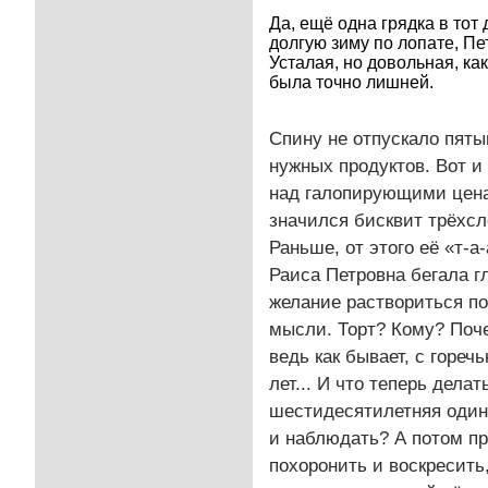
Да, ещё одна грядка в тот
долгую зиму по лопате, Пе
Усталая, но довольная, ка
была точно лишней.
Спину не отпускало пяты
нужных продуктов. Вот и
над галопирующими ценам
значился бисквит трёхсло
Раньше, от этого её «т-
Раиса Петровна бегала гл
желание раствориться по
мысли. Торт? Кому? Поче
ведь как бывает, с гореч
лет... И что теперь дела
шестидесятилетняя одино
и наблюдать? А потом пр
похоронить и воскресить