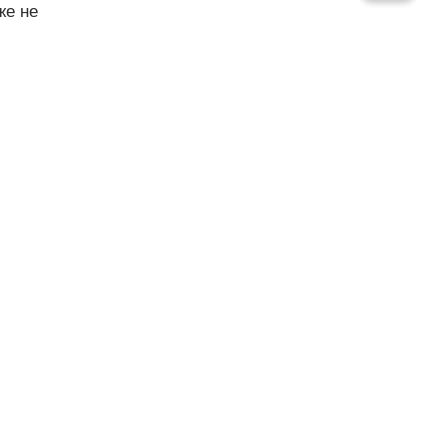
же не
ные доходы!
ий день она
ить тактику.
айдулла и
уллы.
Весёлая и
 мелочам и
 –