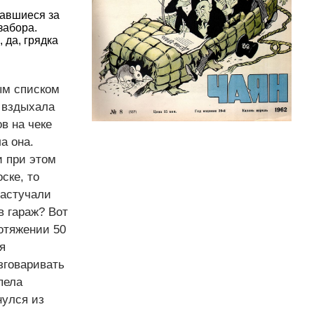
давшиеся за
забора.
 да, грядка
ым списком
и вздыхала
в на чеке
а она.
и при этом
ске, то
застучали
в гараж? Вот
ротяжении 50
я
зговаривать
пела
нулся из