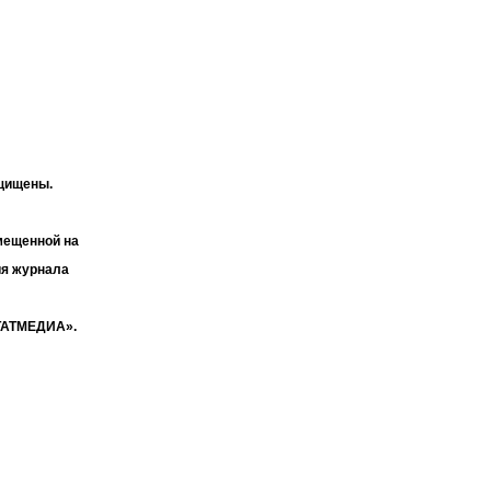
ащищены.
мещенной на
ия журнала
«ТАТМЕДИА».