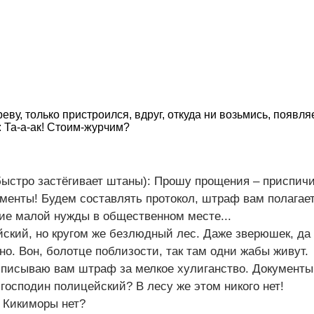
еву, только пристроился, вдруг, откуда ни возьмись, появля
 Та-а-ак! Стоим-журчим?
ыстро застёгивает штаны): Прошу прощения – приспичи
менты! Будем составлять протокол, штраф вам полагает
ние малой нужды в общественном месте...
ский, но кругом же безлюдный лес. Даже зверюшек, да 
но. Вон, болотце поблизости, так там одни жабы живут.
ыписываю вам штраф за мелкое хулиганство. Документы
 господин полицейский? В лесу же этом никого нет!
 Кикиморы нет?