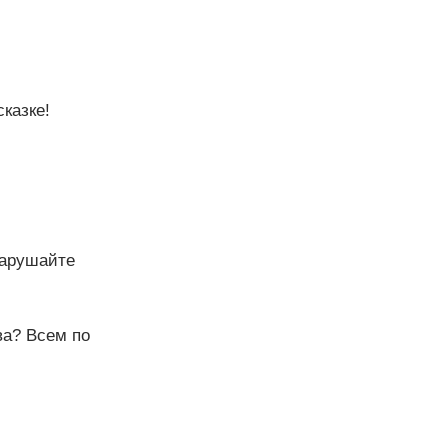
казке!
нарушайте
ва? Всем по