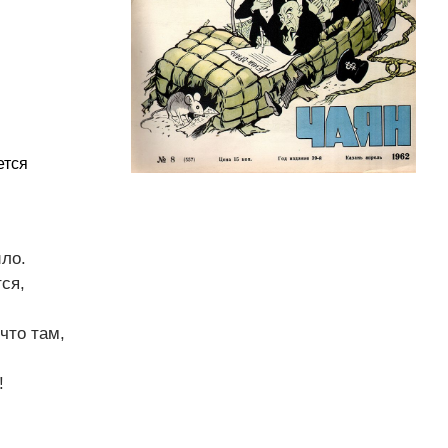
ется
ло.
ся,
что там,
!