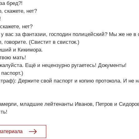
 за бред?!
, скажете, нет?
!
скажете, нет?
 у вас за фантазии, господин полицейский? Мы же не в с
, говорите. (Свистит в свисток.)
еший и Кикимора.
 твою мать!
ожалуйста. Ещё и нецензурно ругаетесь! Документы!
 паспорт.)
раф): Держите свой паспорт и копию протокола. И не 
замерли, младшие лейтенанты Иванов, Петров и Сидоро
ть!
материала