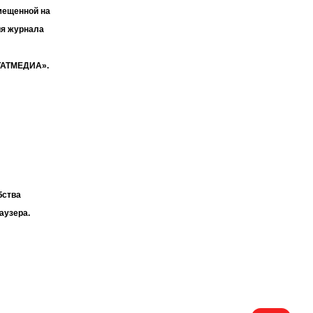
мещенной на
ия журнала
«ТАТМЕДИА».
бства
аузера.