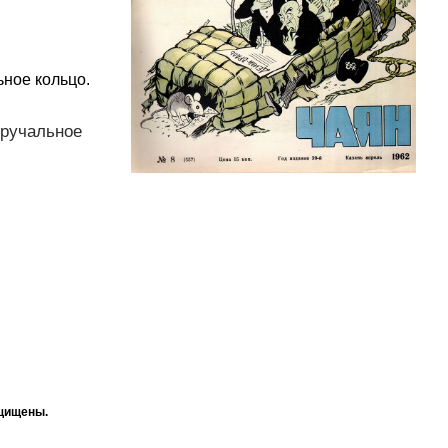
ьное кольцо.
бручальное
ащищены.