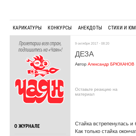
КАРИКАТУРЫ
КОНКУРСЫ
АНЕКДОТЫ
СТИХИ И Ю
Пролетарии всех стран,
9 октября 2017 - 08:20
подпишитесь на «Чаян»!
ДЕЗА
Автор
Александр БРЮХАНОВ
Оставьте реакцию на
материал
Стайка встрепенулась и 
О ЖУРНАЛЕ
Как только стайка оконч