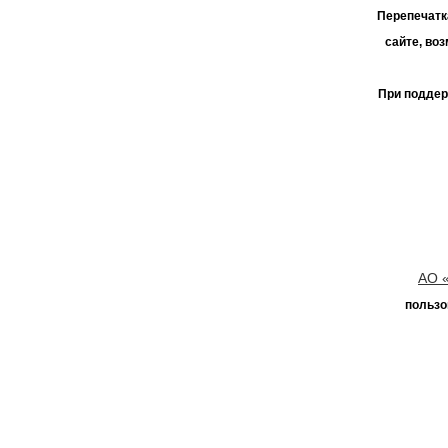
Перепечатк
сайте, во
При поддер
АО 
пользо