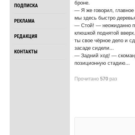
броне.
ПОДПИСКА
— Я же говорил, главное
мы здесь быстро деревья
РЕКЛАМА
— Стой! — неожиданно пе
клюшкой поднятой вверх.
РЕДАКЦИЯ
ты свое чёрное дело и с
засаде сидели...
КОНТАКТЫ
— Задний ход! — скоман
позиционную стадию...
Прочитано
570
раз