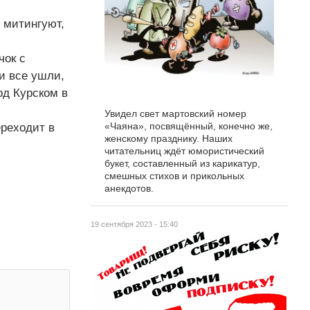
 митингуют,
чок с
и все ушли,
од Курском в
Увидел свет мартовский номер
«Чаяна», посвящённый, конечно же,
ереходит в
женскому празднику. Наших
читательниц ждёт юмористический
букет, составленный из карикатур,
смешных стихов и прикольных
анекдотов.
19 сентября 2023 - 15:40