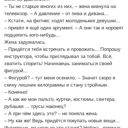
– Ты не старше многих из них, – жена кивнула на
телевизор. – А давление – от пива и дивана...
– Кстати, на фитнес ходят молоденькие девушки...
– привёл я ещё один аргумент. – А они так и норовят
подцепить кого-нибудь...
Жена задумалась.
– Придётся тебя встречать и провожать... Попрошу
инструктора, чтобы приглядывал за тобой. Всё,
хватить спорить! Начинаешь заниматься своей
фигурой...
– Фигурой? – тут меня осенило. – Значит скоро я
скину лишние килограммы и стану стройным.
– Конечно!
– А как же мои пальто, куртки, костюмы, свитера,
рубашки ... трусы наконец?
– А при чём здесь это? – не поняла жена.
– Ну как же! Ведь придётся покупать новые вещи...
Интересно, во сколько это станет? Небось, покруче