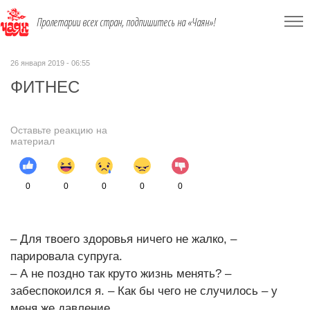
Пролетарии всех стран, подпишитесь на «Чаян»!
26 января 2019 - 06:55
ФИТНЕС
Оставьте реакцию на
материал
0
0
0
0
0
– Для твоего здоровья ничего не жалко, –
парировала супруга.
– А не поздно так круто жизнь менять? –
забеспокоился я. – Как бы чего не случилось – у
меня же давление...