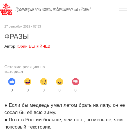
Пролетарии всех стран, подпишитесь на «Чаян»!
27 сентября 2019 - 07:33
ФРАЗЫ
Автор
Юрий БЕЛЯЙЧЕВ
Оставьте реакцию на
материал
0
0
0
0
0
● Если бы медведь умел летом брать на лапу, он не
сосал бы её всю зиму.
● Поэт в России больше, чем поэт, но меньше, чем
попсовый текстовик.