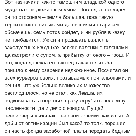
Вот назначили как-то тамошним владыкой одного
мудреца с недюжинным умом. Поглядел, поглядел
он по сторонам – земля большая, пока такую
территорию с письмами да пенсиями старикам
обскачешь, семь потов сойдёт, и ни рубля в казну
не прибавится. Уж он и продавать взялся в
захолустных избушках всякие валенки с галошами
да кастрюли с супом, а прибытку от оного – грош. И
вот, когда допекла его вконец такая голытьба,
пришло к нему озарение недюжинное. Посчитал он
всех курьеров своих, прозываемых почтальонами, и
решил, что уж больно велико их множество
расплодилося, но не стал, как Левша, их
подковывать, а порешил сразу отрубить половину
численности, да и дело с концом. Пущай
пенсионеры выживают на свои копейки, как хотят. А
дабы от оптимизации был какой-то толк, порешил
он часть фонда заработной платы передать бедным