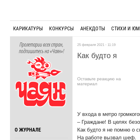
КАРИКАТУРЫ
КОНКУРСЫ
АНЕКДОТЫ
СТИХИ И Ю
Пролетарии всех стран,
25 февраля 2021 - 11:19
подпишитесь на «Чаян»!
Как будто я
Оставьте реакцию на
материал
У входа в метро громког
– Граждане! В целях без
Как будто я не помню о 
О ЖУРНАЛЕ
На работе вызвал шеф.