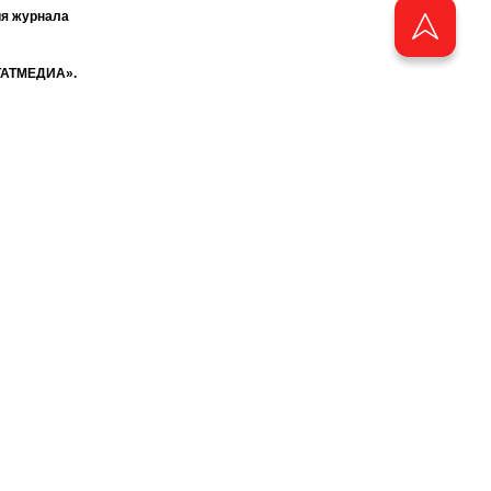
ия журнала
«ТАТМЕДИА».
бства
аузера.