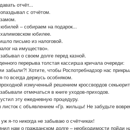
авать отчёт...
 опаздывал с отчётом.
 замом.
юбилей – собираем на подарок...
о халимовском юбилее.
ишло письмо из налоговой.
налог на имущество».
 забывал о своем долге перед казной.
денного перерыва толстая кассирша кричала очереди:
и забыли?! Хотите, чтобы Роспотребнадзор нас прикры
я-то всегда держусь особняком.
 проходной измученный решением кроссвордов секьюрит
забывали отмечаться в книге уходов-приходов.
опустил эту ежедневную процедуру.
 листок с объявлением «Гр. жильцы! Не забудьте вовре
уж я-то никогда не забываю о счётчиках!
мнил нам о гражданском долге – необходимости пойди н