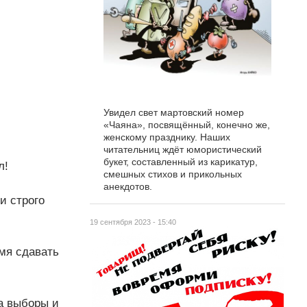
Увидел свет мартовский номер
«Чаяна», посвящённый, конечно же,
женскому празднику. Наших
читательниц ждёт юмористический
букет, составленный из карикатур,
л!
смешных стихов и прикольных
анекдотов.
и строго
19 сентября 2023 - 15:40
мя сдавать
а выборы и