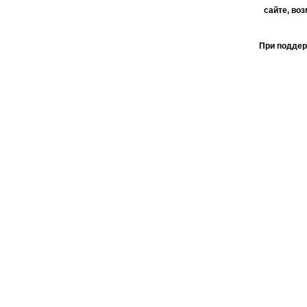
сайте, во
При поддер
АО 
пользо