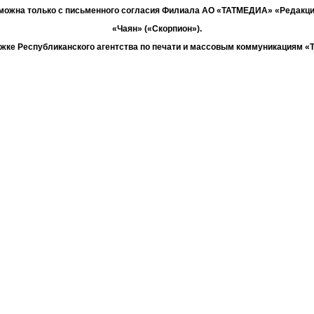
зможна только с письменного согласия Филиала АО «ТАТМЕДИА» «Редакц
«Чаян» («Скорпион»).
жке Республиканского агентства по печати и массовым коммуникациям 
Адрес редакции: 420066 Татарстан, г. Казань ул. Декабристов, д. 2
Телефон редакции: +7 (843) 222-06-00
E-mail: chayan@bk.ru
Антикоррупционная политика
chayan@bk.ru
Для сообщения о фактах коррупции:
«ТАТМЕДИА» использует «cookie»
для персонализации сервисов и удо
вателей сайтом. Использование «cookie» можно отменить в настройках бр
Политика конфиденциальности
16+