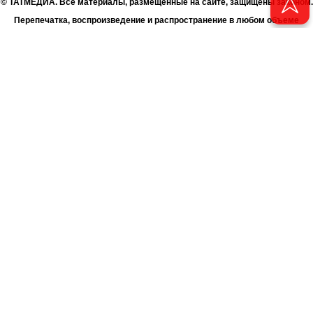
© ТАТМЕДИА. Все материалы, размещенные на сайте, защищены законом.
Перепечатка, воспроизведение и распространение в любом объеме
информации, размещенной на сайте, возможна только с письменного
согласия Филиала АО «ТАТМЕДИА» «Редакция журнала «Чаян»
(«Скорпион»).
При поддержке Республиканского агентства по печати и массовым
коммуникациям «ТАТМЕДИА».
Адрес редакции: 420066 Татарстан, г. Казань ул. Декабристов, д. 2
Телефон редакции: +7 (843) 222-06-00
E-mail: chayan@bk.ru
Антикоррупционная политика
chayan@bk.ru
Для сообщения о фактах коррупции:
АО «ТАТМЕДИА» использует «cookie»
для персонализации сервисов
и удобства пользователей сайтом. Использование «cookie» можно
отменить в настройках браузера.
Политика конфиденциальности