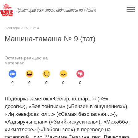
Пролетарии всех стран, подпишитесь на «Чаян»!
3 октября 2025 - 12:34
Машина-тамаша № 9 (тат)
Оставьте реакцию на
материал
0
0
0
0
0
Подборка заметок «Юллар, юллар…» («Эх,
дороги»), «Бәя тойгысы» («Бензин в ощущениях»),
«Иң хәвефсез юл...» («Самая безопасная…»),
«Аздыручы елан» («Змий-искуситель»), «Мәхәббәт
хикмәтләре» («Любовь зла») в переводе на
татарский, рис. Максима Смагина, рис. Вячеслава