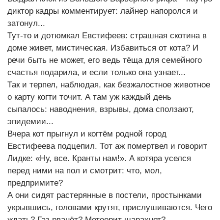
диктор кадры комментирует: лайнер напоролся и
затонул...
Тут-то и дотюмкал Евстифеев: страшная скотина в
доме живет, мистическая. Избавиться от кота? И
речи быть не может, его ведь тёща для семейного
счастья подарила, и если только она узнает...
Так и терпел, наблюдая, как безжалостное животное
о карту когти точит. А там уж каждый день
сыпалось: наводнения, взрывы, дома сползают,
эпидемии...
Вчера кот прыгнул и когтём родной город
Евстифеева подцепил. Тот аж помертвел и говорит
Лидке: «Ну, все. Кранты нам!». А котяра уселся
перед ними на пол и смотрит: что, мол,
предпримите?
А они сидят растерянные в постели, простынками
укрывшись, головами крутят, прислушиваются. Чего
ждать? Газ рванёт? Метеорит шарахнет?