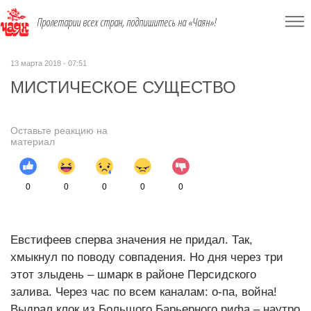
Пролетарии всех стран, подпишитесь на «Чаян»!
13 марта 2018 - 07:51
МИСТИЧЕСКОЕ СУЩЕСТВО
Оставьте реакцию на
материал
0
0
0
0
0
Евстифеев сперва значения не придал. Так,
хмыкнул по поводу совпадения. Но дня через три
этот злыдень – шмарк в районе Персидского
залива. Через час по всем каналам: о-па, война!
Выдрал клок из Большого Барьерного рифа – наутро