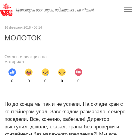
Пролетарии всех стран, подпишитесь на «Чаян»!
16 февраля 2018 - 08:14
МОЛОТОК
Оставьте реакцию на
материал
0
0
0
0
0
Но до конца мы так и не успели. На складе кран с
контейнером упал. Завскладом размазало, семеро
поседели. Все, конечно, забегали! Директор
выступил: доколе, сказал, краны без проверки и
контейнеры без надежного крепления?! Мы все,