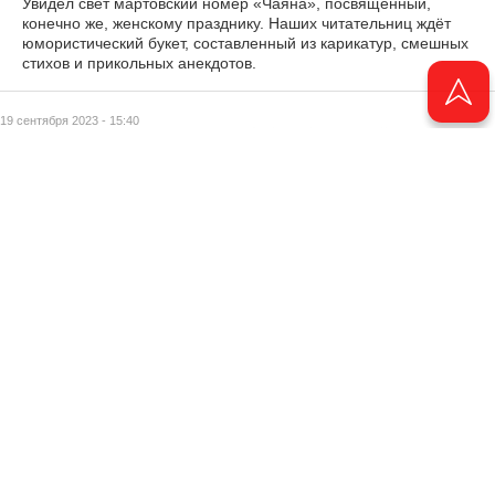
Увидел свет мартовский номер «Чаяна», посвящённый,
конечно же, женскому празднику. Наших читательниц ждёт
юмористический букет, составленный из карикатур, смешных
стихов и прикольных анекдотов.
19 сентября 2023 - 15:40
Ретро от мэтров
20 сентября 2023 - 09:34