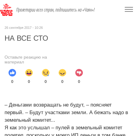
Пролетарии всех стран, подпишитесь на «Чаян»!
26 сентября 2017 - 10:26
НА ВСЕ СТО
Оставьте реакцию на
материал
0
0
0
0
0
– Деньгами возвращать не будут, – поясняет
первый. – Будут участками земли. А бежать надо в
земельный комитет...
Я как это услышал – пулей в земельный комитет
полетел, поскольку у моего ИП деньги в том банке