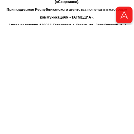
(«Скорпион»).
При поддержке Республиканского агентства по печати и массовым
коммуникациям «ТАТМЕДИА».
Адрес редакции: 420066 Татарстан, г. Казань ул. Декабристов, д. 2
Телефон редакции: +7 (843) 222-06-00
E-mail: chayan@bk.ru
Антикоррупционная политика
chayan@bk.ru
Для сообщения о фактах коррупции:
АО «ТАТМЕДИА» использует «cookie»
для персонализации сервисов
и удобства пользователей сайтом. Использование «cookie» можно
отменить в настройках браузера.
Политика конфиденциальности
16+