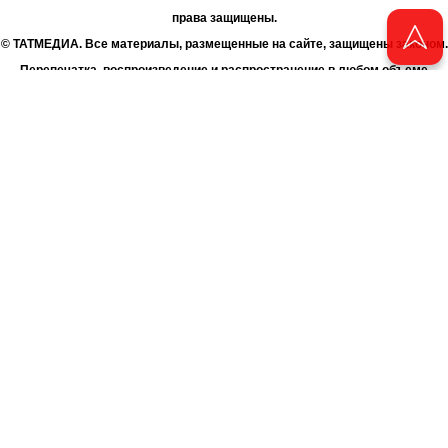
права защищены.
© ТАТМЕДИА. Все материалы, размещенные на сайте, защищены законом.
Перепечатка, воспроизведение и распространение в любом объеме
информации, размещенной на сайте, возможна только с письменного
согласия Филиала АО «ТАТМЕДИА» «Редакция журнала «Чаян»
(«Скорпион»).
При поддержке Республиканского агентства по печати и массовым
коммуникациям «ТАТМЕДИА».
Адрес редакции: 420066 Татарстан, г. Казань ул. Декабристов, д. 2
Телефон редакции: +7 (843) 222-06-00
E-mail: chayan@bk.ru
Антикоррупционная политика
chayan@bk.ru
Для сообщения о фактах коррупции:
АО «ТАТМЕДИА» использует «cookie»
для персонализации сервисов
и удобства пользователей сайтом. Использование «cookie» можно
отменить в настройках браузера.