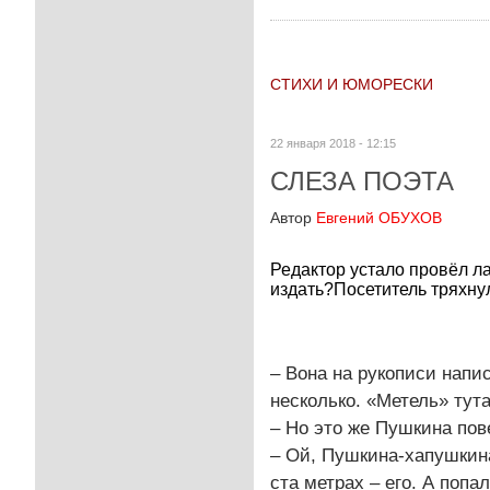
СТИХИ И ЮМОРЕСКИ
22 января 2018 - 12:15
СЛЕЗА ПОЭТА
Автор
Евгений ОБУХОВ
Редактор устало провёл ла
издать?Посетитель тряхну
– Вона на рукописи напи
несколько. «Метель» тут
– Но это же Пушкина пов
– Ой, Пушкина-хапушкина
ста метрах – его. А попа