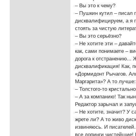
– Вы это к чему?
– Пушкин кутил – писал п
дисквалифицируем, а я г
стоять за чистую литера
– Вы это серьёзно?
– Не хотите эти – давай
как, сами понимаете – ви
дорога к отстранению...
дисквалификация! Как, п
«Дормидонт Рычагов. Ал
Маргарита»? А то лучше:
– Толстого-то кристально
– А за компанию! Так ны
Редактор зарычал и запу
– Не хотите, значит? У с
жрете ли? А то живо диск
извиняюсь. И писателей..
все допинги чистейшие! К