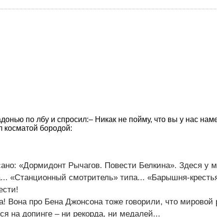
донью по лбу и спросил:– Никак не пойму, что вы у нас на
л косматой бородой:
сано: «Дормидонт Рычагов. Повести Белкина». Здеся у м
а... «Станционный смотритель» типа... «Барышня-крестья
ести!
! Вона про Бена Джонсона тоже говорили, что мировой 
лся на допинге – ни рекорда, ни медалей...