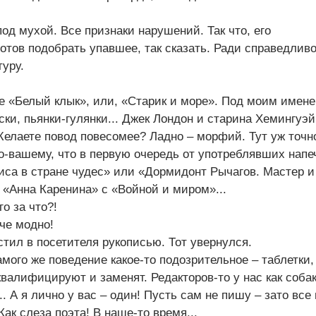
од мухой. Все признаки нарушений. Так что, его
отов подобрать упавшее, так сказать. Ради справедлив
туру.
те «Белый клык», или, «Старик и море». Под моим имен
ски, пьянки-гулянки... Джек Лондон и старина Хемингуэ
 Желаете повод повесомее? Ладно – морфий. Тут уж точн
о-вашему, что в первую очередь от употреблявших напе
иса в стране чудес» или «Дормидонт Рычагов. Мастер и
 «Анна Каренина» с «Войной и миром»...
го за что?!
нче модно!
стил в посетителя рукописью. Тот увернулся.
амого же поведение какое-то подозрительное – таблетки,
валифицируют и заменят. Редакторов-то у нас как собак
. А я лично у вас – один! Пусть сам не пишу – зато все
ак слеза поэта! В наше-то время...