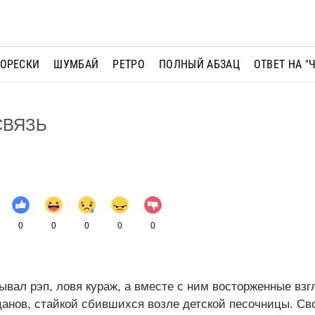
МОРЕСКИ
ШУМБАЙ
РЕТРО
ПОЛНЫЙ АБЗАЦ
ОТВЕТ НА "
СВЯЗЬ
0
0
0
0
0
вал рэп, ловя кураж, а вместе с ним восторженные взг
цанов, стайкой сбившихся возле детской песочницы. Св