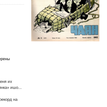
мерены
еня их
нка» ишо...
рекорд на