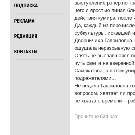
выступление рэпер по тр
ПОДПИСКА
чего с яростью пинал бл
действия кумира, после 
РЕКЛАМА
Да, каждый из перечисл
субкультуры, искавшей и
РЕДАКЦИЯ
Дворничиха Гавриловна н
ощущала неразрывную свя
КОНТАКТЫ
Опять не выспавшаяся п
чуть свет и на вверенно
Самокатова, а потом уб
подражателями...
Не ведала Гавриловна то
вопросом, хватает ли пр
не хватало времени – раб
Прочитано
624
раз