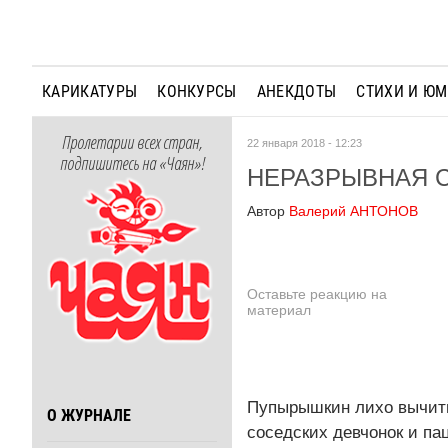
КАРИКАТУРЫ
КОНКУРСЫ
АНЕКДОТЫ
СТИХИ И Ю
Пролетарии всех стран,
22 января 2018 - 12:23
подпишитесь на «Чаян»!
НЕРАЗРЫВНАЯ 
Автор
Валерий АНТОНОВ
Оставьте реакцию на
материал
Пупырышкин лихо вычиты
О ЖУРНАЛЕ
соседских девчонок и па