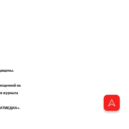
ащищены.
мещенной на
ия журнала
«ТАТМЕДИА».