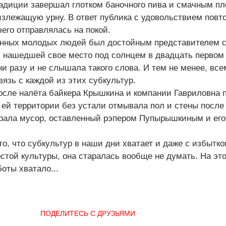
адиции завершал глотком баночного пива и смачным пл
излежащую урну. В ответ публика с удовольствием повт
чего отправлялась на покой.
енных молодых людей был достойным представителем 
 нашедшей свое место под солнцем в двадцать первом в
и разу и не слышала такого слова. И тем не менее, все
зь с каждой из этих субкультур.
осле налёта байкера Крышкина и компании Гавриловна
й ей территории без устали отмывала пол и стены после
ирала мусор, оставленный рэпером Пупырышкиным и его
го, что субкультур в наши дни хватает и даже с избытко
остой культуры, она старалась вообще не думать. На это
оты хватало...
ПОДЕЛИТЕСЬ С ДРУЗЬЯМИ