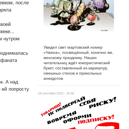
евком, после
оряла
своей
еке...
м нутром
Увидел свет мартовский номер
«Чаяна», посвящённый, конечно же,
 поднималась
женскому празднику. Наших
 фаната
читательниц ждёт юмористический
букет, составленный из карикатур,
смешных стихов и прикольных
анекдотов.
м. А над
 ей попросту
19 сентября 2023 - 15:40