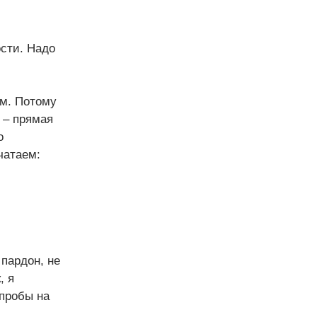
ости. Надо
ем. Потому
й – прямая
о
чатаем:
 пардон, не
, я
 пробы на