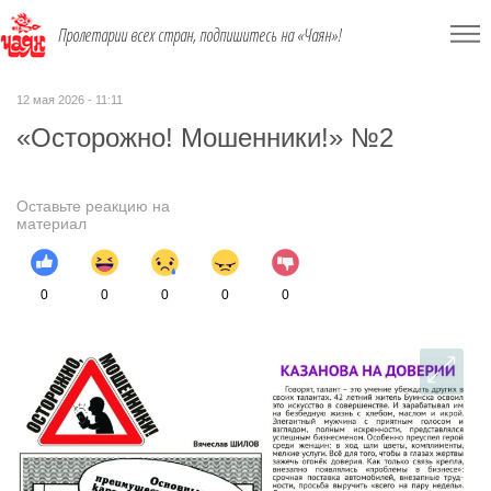
Пролетарии всех стран, подпишитесь на «Чаян»!
12 мая 2026 - 11:11
«Осторожно! Мошенники!» №2
Оставьте реакцию на
материал
0
0
0
0
0