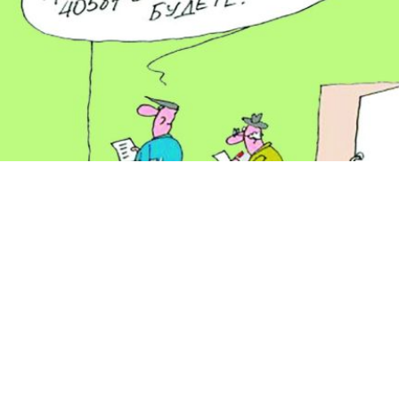
а «Казанова на доверии», рис. Вячеслава Шилова, рис