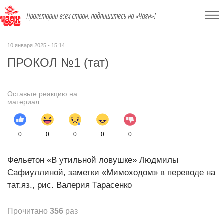
Пролетарии всех стран, подпишитесь на «Чаян»!
10 января 2025 - 15:14
ПРОКОЛ №1 (тат)
Оставьте реакцию на
материал
0
0
0
0
0
Фельетон «В утильной ловушке» Людмилы
Сафиуллиной, заметки «Мимоходом» в переводе на
тат.яз., рис. Валерия Тарасенко
Прочитано
356
раз