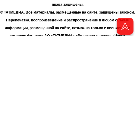
права защищены.
© ТАТМЕДИА. Все материалы, размещенные на сайте, защищены законом.
Перепечатка, воспроизведение и распространение в любом объеме
информации, размещенной на сайте, возможна только с письменного
согласия Филиала АО «ТАТМЕДИА» «Редакция журнала «Чаян»
(«Скорпион»).
При поддержке Республиканского агентства по печати и массовым
коммуникациям «ТАТМЕДИА».
Адрес редакции: 420066 Татарстан, г. Казань ул. Декабристов, д. 2
Телефон редакции: +7 (843) 222-06-00
E-mail: chayan@bk.ru
Антикоррупционная политика
chayan@bk.ru
Для сообщения о фактах коррупции:
АО «ТАТМЕДИА» использует «cookie»
для персонализации сервисов
и удобства пользователей сайтом. Использование «cookie» можно
отменить в настройках браузера.