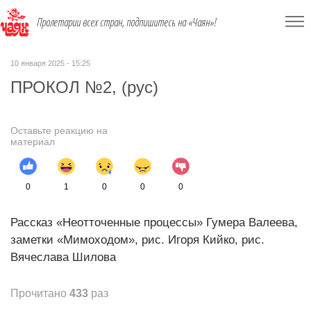
Пролетарии всех стран, подпишитесь на «Чаян»!
10 января 2025 - 15:25
ПРОКОЛ №2, (рус)
Оставьте реакцию на
материал
0
1
0
0
0
Рассказ «Неотточенные процессы» Гумера Валеева,
заметки «Мимоходом», рис. Игоря Кийко, рис.
Вячеслава Шилова
Прочитано
433
раз