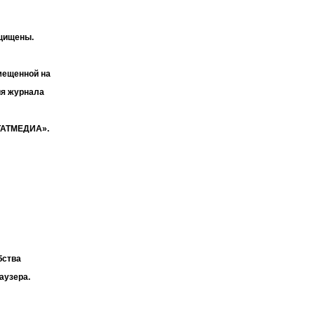
ащищены.
мещенной на
ия журнала
«ТАТМЕДИА».
бства
аузера.