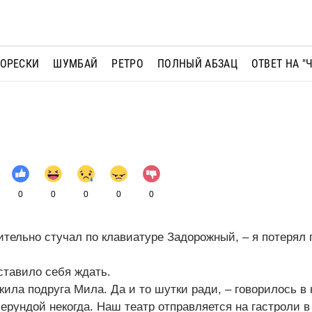
МОРЕСКИ
ШУМБАЙ
РЕТРО
ПОЛНЫЙ АБЗАЦ
ОТВЕТ НА "
0
0
0
0
0
ительно стучал по клавиатуре Задорожный, – я потерял 
ставило себя ждать.
а подруга Мила. Да и то шутки ради, – говорилось в 
ерундой некогда. Наш театр отправляется на гастроли в