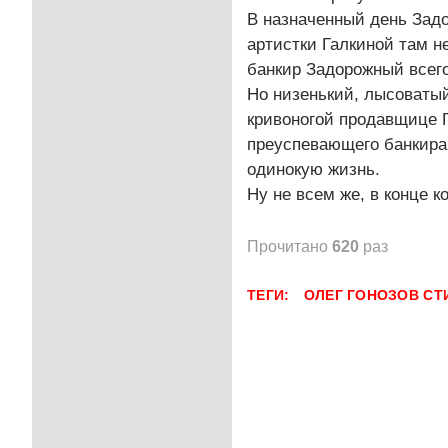
В назначенный день Задо
артистки Галкиной там н
банкир Задорожный всег
Но низенький, лысоватый
кривоногой продавщице Га
преуспевающего банкира.
одинокую жизнь.
Ну не всем же, в конце 
Прочитано
620
раз
ТЕГИ:
ОЛЕГ ГОНОЗОВ
СТ