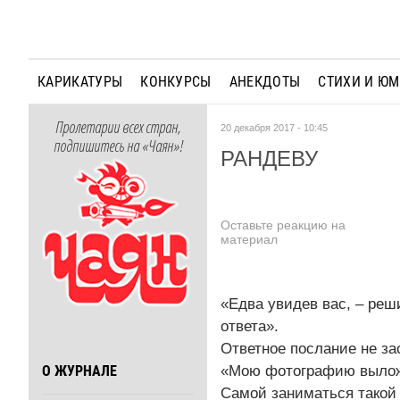
КАРИКАТУРЫ
КОНКУРСЫ
АНЕКДОТЫ
СТИХИ И Ю
Пролетарии всех стран,
20 декабря 2017 - 10:45
подпишитесь на «Чаян»!
РАНДЕВУ
Оставьте реакцию на
материал
«Едва увидев вас, – реш
ответа».
Ответное послание не за
«Мою фотографию выложил
О ЖУРНАЛЕ
Самой заниматься такой 