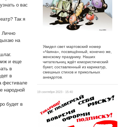
узнать о вас
еатр? Так я
. Лично
дыхаю на
Увидел свет мартовский номер
«Чаяна», посвящённый, конечно же,
шлаг.
женскому празднику. Наших
риж и еще
читательниц ждёт юмористический
букет, составленный из карикатур,
ать в
смешных стихов и прикольных
дет в
анекдотов.
на фестивале
ие народной
19 сентября 2023 - 15:40
ро будет в