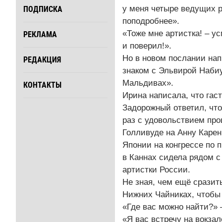
у меня четыре ведущих р
ПОДПИСКА
поподробнее».
«Тоже мне артистка! – у
РЕКЛАМА
и поверил!».
Но в новом послании нап
РЕДАКЦИЯ
знаком с Эльвирой Наби
Мальдивах».
КОНТАКТЫ
Ирина написала, что гас
Задорожный ответил, что
раз с удовольствием про
Голливуде на Анну Каре
Японии на конгрессе по 
в Каннах сидела рядом с
артистки России.
Не зная, чем ещё сразит
Нижних Чайниках, чтобы 
«Где вас можно найти?» 
«Я вас встречу на вокзал