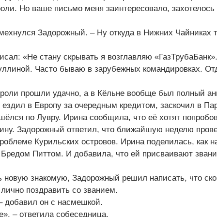
оли. Но ваше письмо меня заинтересовало, захотелось 
смехнулся Задорожный. – Ну откуда в Нижних Чайниках т
исал: «Не стану скрывать я возглавляю «ГазТрубаБанк»
уллиной. Часто бываю в зарубежных командировках. От
троли прошли удачно, а в Кёльне вообще был полный ан
 ездил в Европу за очередным кредитом, заскочил в Па
шёлся по Лувру. Ирина сообщила, что её хотят попробов
нину. Задорожный ответил, что ближайшую неделю прове
проблеме Курильских островов. Ирина поделилась, как 
 Бредом Питтом. И добавила, что ей присваивают зван
ь новую знакомую, Задорожный решил написать, что ско
лично поздравить со званием.
– добавил он с насмешкой.
е», – ответила собеседница.