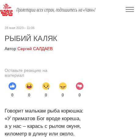
Пролетарии всех стран, подпишитесь на «Чаян»!
28 мая 2023 - 11:06
РЫБИЙ КАЛЯК
Автор
Сергей САЛДАЕВ
Оставьте реакцию на
материал
0
0
0
0
0
Говорит малькам рыба корюшка:
«У приматов Бог вроде кореша,
а у нас – карась с рылом окуня,
километр в длину или около.