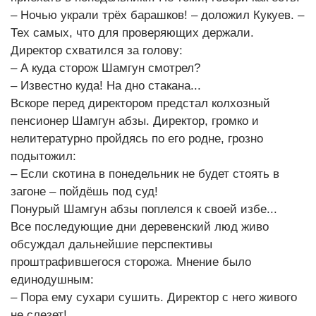
– Ночью украли трёх барашков! – доложил Кукуев. –
Тех самых, что для проверяющих держали.
Директор схватился за голову:
– А куда сторож Шамгун смотрел?
– Известно куда! На дно стакана...
Вскоре перед директором предстал колхозный
пенсионер Шамгун абзы. Директор, громко и
нелитературно пройдясь по его родне, грозно
подытожил:
– Если скотина в понедельник не будет стоять в
загоне – пойдёшь под суд!
Понурый Шамгун абзы поплелся к своей избе...
Все последующие дни деревенский люд живо
обсуждал дальнейшие перспективы
проштрафившегося сторожа. Мнение было
единодушным:
– Пора ему сухари сушить. Директор с него живого
не слезет!