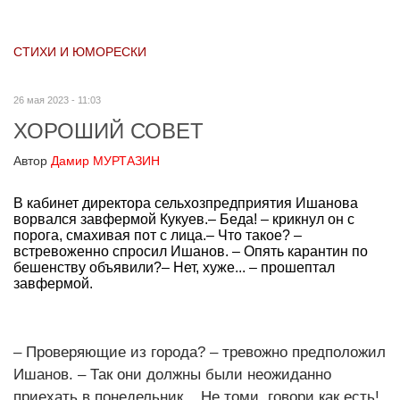
СТИХИ И ЮМОРЕСКИ
26 мая 2023 - 11:03
ХОРОШИЙ СОВЕТ
Автор
Дамир МУРТАЗИН
В кабинет директора сельхозпредприятия Ишанова
ворвался завфермой Кукуев.– Беда! – крикнул он с
порога, смахивая пот с лица.– Что такое? –
встревоженно спросил Ишанов. – Опять карантин по
бешенству объявили?– Нет, хуже... – прошептал
завфермой.
– Проверяющие из города? – тревожно предположил
Ишанов. – Так они должны были неожиданно
приехать в понедельник... Не томи, говори как есть!