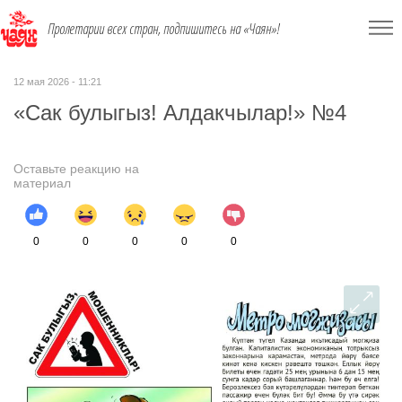
Пролетарии всех стран, подпишитесь на «Чаян»!
12 мая 2026 - 11:21
«Сак булыгыз! Алдакчылар!» №4
Оставьте реакцию на
материал
0
0
0
0
0