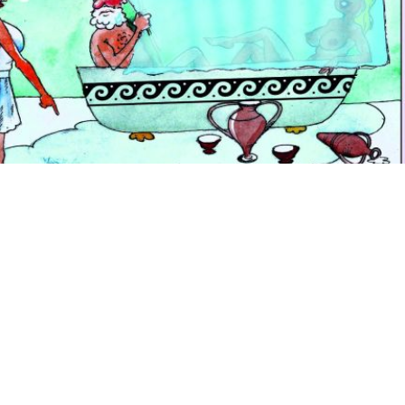
ел» («Шустрый председатель»), рассказ «Кагыйдә» («Пр
рис.Александра Шульпинова