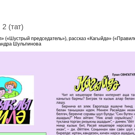
2 (тат)
л» («Шустрый председатель»), рассказ «Кагыйдә» («Правило
сандра Шульпинова