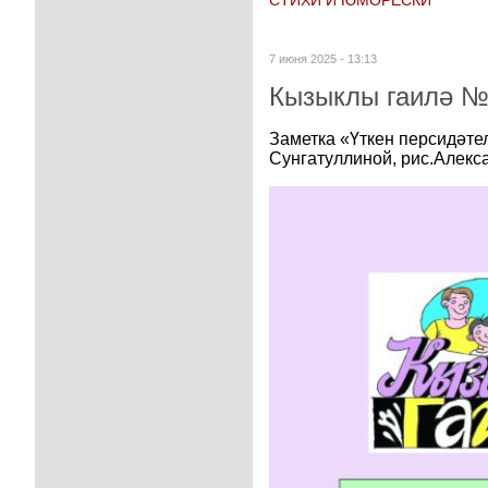
7 июня 2025 - 13:13
Кызыклы гаилә № 
Заметка «Үткен персидәте
Сунгатуллиной, рис.Алек