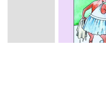
Заметка «Үткен персидәт
Гузель Сунгатуллиной, 