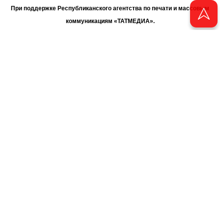
При поддержке Республиканского агентства по печати и массовым
коммуникациям «ТАТМЕДИА».
Адрес редакции: 420066 Татарстан, г. Казань ул. Декабристов, д. 2
Телефон редакции: +7 (843) 222-06-00
E-mail: chayan@bk.ru
Антикоррупционная политика
chayan@bk.ru
Для сообщения о фактах коррупции:
АО «ТАТМЕДИА» использует «cookie»
для персонализации сервисов
и удобства пользователей сайтом. Использование «cookie» можно
отменить в настройках браузера.
Политика конфиденциальности
16+