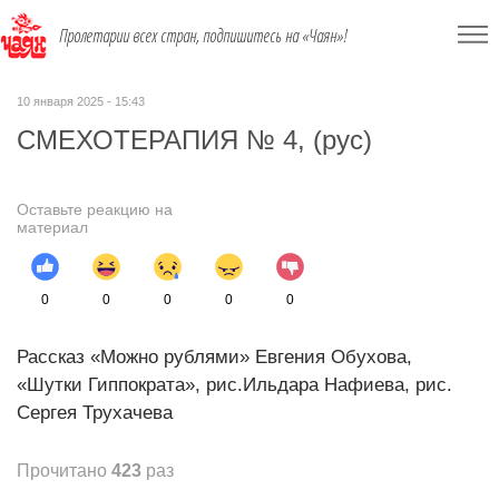
Пролетарии всех стран, подпишитесь на «Чаян»!
10 января 2025 - 15:43
СМЕХОТЕРАПИЯ № 4, (рус)
Оставьте реакцию на
материал
0
0
0
0
0
Рассказ «Можно рублями» Евгения Обухова,
«Шутки Гиппократа», рис.Ильдара Нафиева, рис.
Сергея Трухачева
Прочитано
423
раз