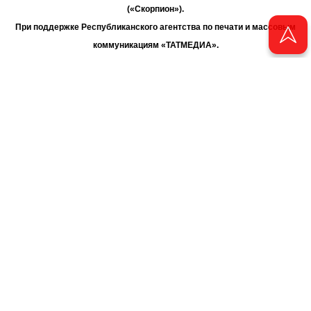
(«Скорпион»).
При поддержке Республиканского агентства по печати и массовым
коммуникациям «ТАТМЕДИА».
Адрес редакции: 420066 Татарстан, г. Казань ул. Декабристов, д. 2
Телефон редакции: +7 (843) 222-06-00
E-mail: chayan@bk.ru
Антикоррупционная политика
chayan@bk.ru
Для сообщения о фактах коррупции:
АО «ТАТМЕДИА» использует «cookie»
для персонализации сервисов
и удобства пользователей сайтом. Использование «cookie» можно
отменить в настройках браузера.
Политика конфиденциальности
16+