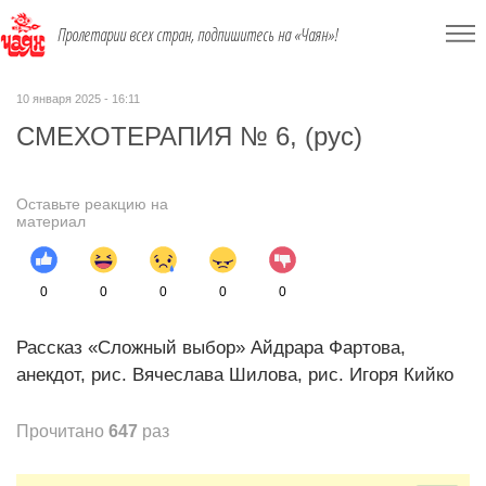
Пролетарии всех стран, подпишитесь на «Чаян»!
10 января 2025 - 16:11
СМЕХОТЕРАПИЯ № 6, (рус)
Оставьте реакцию на
материал
0
0
0
0
0
Рассказ «Сложный выбор» Айдрара Фартова,
анекдот, рис. Вячеслава Шилова, рис. Игоря Кийко
Прочитано
647
раз