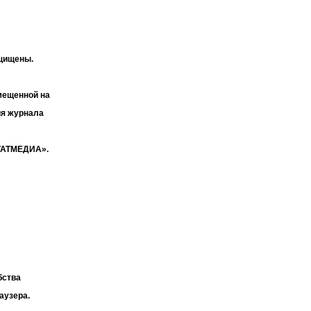
ащищены.
мещенной на
ия журнала
«ТАТМЕДИА».
бства
аузера.