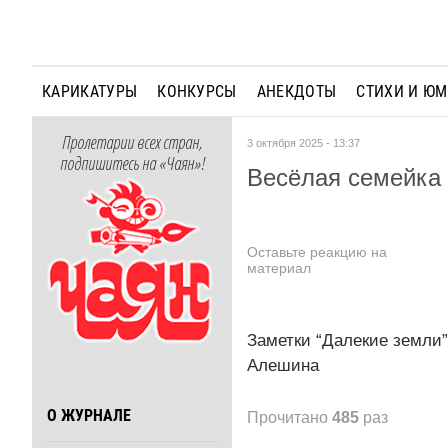
КАРИКАТУРЫ
КОНКУРСЫ
АНЕКДОТЫ
СТИХИ И Ю
Пролетарии всех стран,
3 октября 2025 - 13:37
подпишитесь на «Чаян»!
Весёлая семейка 
Оставьте реакцию на
материал
Заметки “Далекие земли”
Алешина
О ЖУРНАЛЕ
Прочитано
485
раз