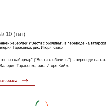
 10 (тат)
ннән хәбәрләр” (“Вести с обочины”) в переводе на татарски
лерия Тарасенко, рис. Игоря Кийко
теннән хәбәрләр” (“Вести с обочины”) в переводе на тат
Валерия Тарасенко, рис. Игоря Кийко
материала