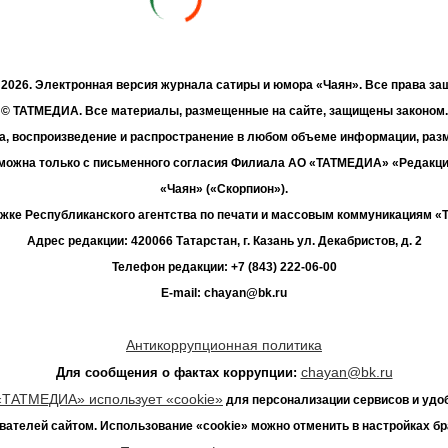
- 2026. Электронная версия журнала сатиры и юмора «Чаян». Все права з
© ТАТМЕДИА. Все материалы, размещенные на сайте, защищены законом.
а, воспроизведение и распространение в любом объеме информации, раз
зможна только с письменного согласия Филиала АО «ТАТМЕДИА» «Редакц
«Чаян» («Скорпион»).
жке Республиканского агентства по печати и массовым коммуникациям 
Адрес редакции: 420066 Татарстан, г. Казань ул. Декабристов, д. 2
Телефон редакции: +7 (843) 222-06-00
E-mail: chayan@bk.ru
Антикоррупционная политика
chayan@bk.ru
Для сообщения о фактах коррупции:
«ТАТМЕДИА» использует «cookie»
для персонализации сервисов и удо
вателей сайтом. Использование «cookie» можно отменить в настройках бр