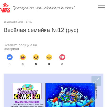
Пролетарии всех стран, подпишитесь на «Чаян»!
18 декабря 2025 - 17:50
Весёлая семейка №12 (рус)
Оставьте реакцию на
материал
0
0
0
0
0