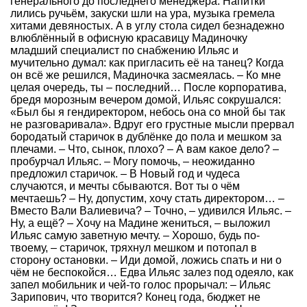
генерального до последнего менеджера. Напитки
лились ручьём, закуски шли на ура, музыка гремела
хитами девяностых. А в углу стола сидел безнадежно
влюблённый в офисную красавицу Мадиночку
младший специалист по снабжению Ильяс и
мучительно думал: как пригласить её на танец? Когда
он всё же решился, Мадиночка засмеялась. – Ко мне
целая очередь, ты – последний… После корпоратива,
бредя морозным вечером домой, Ильяс сокрушался:
«Был бы я гендиректором, небось она со мной бы так
не разговаривала». Вдруг его грустные мысли прервал
бородатый старичок в дублёнке до пола и мешком за
плечами. – Что, сынок, плохо? – А вам какое дело? –
пробурчал Ильяс. – Могу помочь, – неожиданно
предложил старичок. – В Новый год и чудеса
случаются, и мечты сбываются. Вот ты о чём
мечтаешь? – Ну, допустим, хочу стать директором… –
Вместо Вали Валиевича? – Точно, – удивился Ильяс. –
Ну, а ещё? – Хочу на Мадине жениться, – выложил
Ильяс самую заветную мечту. – Хорошо, будь по-
твоему, – старичок, тряхнул мешком и потопал в
сторону остановки. – Иди домой, ложись спать и ни о
чём не беспокойся… Едва Ильяс залез под одеяло, как
запел мобильник и чей-то голос прорычал: – Ильяс
Зарипович, что творится? Конец года, бюджет не