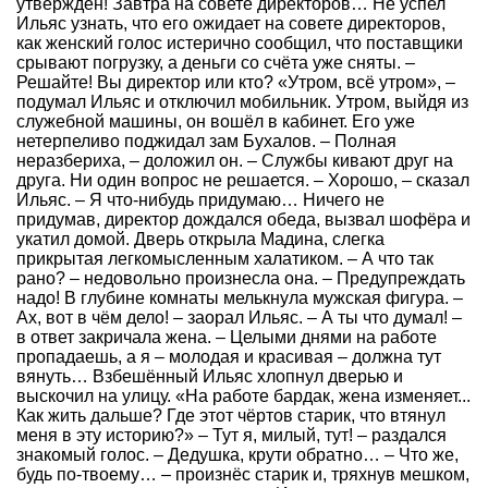
утверждён! Завтра на совете директоров… Не успел
Ильяс узнать, что его ожидает на совете директоров,
как женский голос истерично сообщил, что поставщики
срывают погрузку, а деньги со счёта уже сняты. –
Решайте! Вы директор или кто? «Утром, всё утром», –
подумал Ильяс и отключил мобильник. Утром, выйдя из
служебной машины, он вошёл в кабинет. Его уже
нетерпеливо поджидал зам Бухалов. – Полная
неразбериха, – доложил он. – Службы кивают друг на
друга. Ни один вопрос не решается. – Хорошо, – сказал
Ильяс. – Я что-нибудь придумаю… Ничего не
придумав, директор дождался обеда, вызвал шофёра и
укатил домой. Дверь открыла Мадина, слегка
прикрытая легкомысленным халатиком. – А что так
рано? – недовольно произнесла она. – Предупреждать
надо! В глубине комнаты мелькнула мужская фигура. –
Ах, вот в чём дело! – заорал Ильяс. – А ты что думал! –
в ответ закричала жена. – Целыми днями на работе
пропадаешь, а я – молодая и красивая – должна тут
вянуть… Взбешённый Ильяс хлопнул дверью и
выскочил на улицу. «На работе бардак, жена изменяет...
Как жить дальше? Где этот чёртов старик, что втянул
меня в эту историю?» – Тут я, милый, тут! – раздался
знакомый голос. – Дедушка, крути обратно… – Что же,
будь по-твоему… – произнёс старик и, тряхнув мешком,