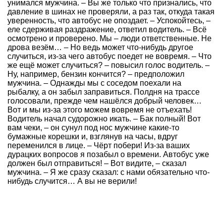
унимался мужчина. – Вы же только что признались, что
давление в шинах не проверяли, а раз так, откуда такая
уверенность, что автобус не опоздает. – Успокойтесь, –
еле сдерживая раздражение, ответил водитель. – Всё
осмотрено и проверено. Мы – люди ответственные. Не
дрова везём… – Но ведь может что-нибудь другое
случиться, из-за чего автобус поедет не вовремя. – Что
же ещё может случиться? – повысил голос водитель. –
Ну, например, бензин кончится? – предположил
мужчина. – Однажды мы с соседом поехали на
рыбалку, а он забыл заправиться. Полдня на трассе
голосовали, прежде чем нашёлся добрый человек…
Вот и мы из-за этого можем вовремя не отъехать!
Водитель начал судорожно икать. – Бак полный! Вот
вам чеки, – он сунул под нос мужчине какие-то
бумажные корешки и, взглянув на часы, вдруг
переменился в лице. – Чёрт побери! Из-за ваших
дурацких вопросов я позабыл о времени. Автобус уже
должен был отправиться! – Вот видите, – сказал
мужчина. – Я же сразу сказал: с нами обязательно что-
нибудь случится… А вы не верили!