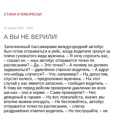
СТИХИ И ЮМОРЕСКИ
21 апреля 2024 - 15:55
А ВЫ НЕ ВЕРИЛИ!
Заполненный пассажирами междугородний автобус
был готов отправиться в рейс, когда водителя тронул за
плечо суховатого вида мужчина. – Я хочу спросить вас,
– сказал он, – наш автобус отправится точно по
расписанию? – Да. – Это точно? – А почему он должен
задержаться? – удивлённо спросил водитель. – А вдруг
что-нибудь случится? – Что, например? – Ну, допустим,
спустит колесо, – предположил мужчина. – На этот
случай у нас имеется запасное, – сообщил водитель. –
К тому же перед рейсом проверили давление во всех
ши-нах – оно в норме. – Сами проверили? – Нет,
дежурный в гараже. – Ну вот, пожалуйста, значит, мы
вполне можем опоздать. – Не беспокойтесь, автобус
отправится точно по расписанию, – слегка
раздражённо ответил водитель. – Но послушайте, – не