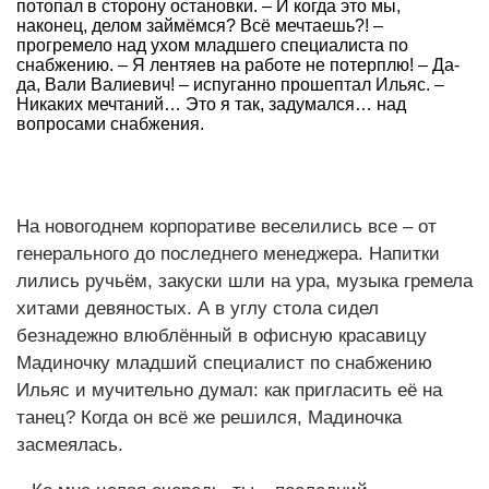
потопал в сторону остановки. – И когда это мы,
наконец, делом займёмся? Всё мечтаешь?! –
прогремело над ухом младшего специалиста по
снабжению. – Я лентяев на работе не потерплю! – Да-
да, Вали Валиевич! – испуганно прошептал Ильяс. –
Никаких мечтаний… Это я так, задумался… над
вопросами снабжения.
На новогоднем корпоративе веселились все – от
генерального до последнего менеджера. Напитки
лились ручьём, закуски шли на ура, музыка гремела
хитами девяностых. А в углу стола сидел
безнадежно влюблённый в офисную красавицу
Мадиночку младший специалист по снабжению
Ильяс и мучительно думал: как пригласить её на
танец? Когда он всё же решился, Мадиночка
засмеялась.