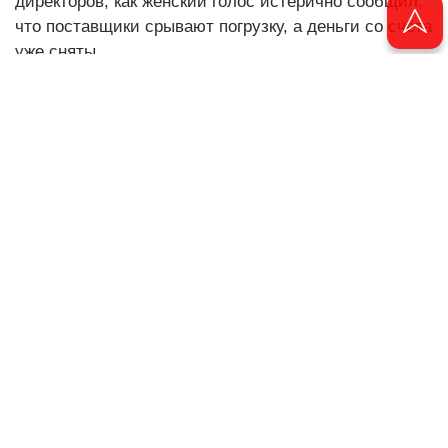
директоров, как женский голос истерично сообщил,
что поставщики срывают погрузку, а деньги со счёта
уже сняты.
– Решайте! Вы директор или кто?
«Утром, всё утром», – подумал Ильяс и отключил
мобильник.
Утром, выйдя из служебной машины, он вошёл в
кабинет. Его уже нетерпеливо поджидал зам
Бухалов.
– Полная неразбериха, – доложил он. – Службы
кивают друг на друга. Ни один вопрос не решается.
– Хорошо, – сказал Ильяс. – Я что-нибудь
придумаю…
Ничего не придумав, директор дождался обеда,