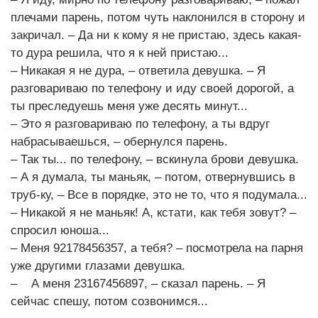
плечами парень, потом чуть наклонился в сторону и
закричал. – Да ни к кому я не пристаю, здесь какая-
то дура решила, что я к ней пристаю...
– Никакая я не дура, – ответила девушка. – Я
разговариваю по телефону и иду своей дорогой, а
ты преследуешь меня уже десять минут...
– Это я разговариваю по телефону, а ты вдруг
набрасываешься, – обернулся парень.
– Так ты... по телефону, – вскинула брови девушка.
– А я думала, ты маньяк, – потом, отвернувшись в
труб-ку, – Все в порядке, это не то, что я подумала...
– Никакой я не маньяк! А, кстати, как тебя зовут? –
спросил юноша...
– Меня 92178456357, а тебя? – посмотрела на парня
уже другими глазами девушка.
– А меня 23167456897, – сказал парень. – Я
сейчас спешу, потом созвонимся...