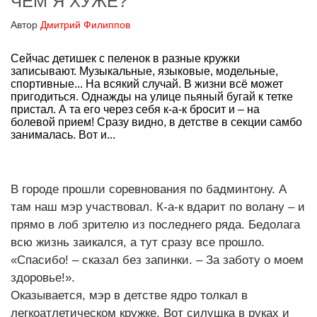
ЧЕМ Я ХУЖЕ?
Автор
Дмитрий Филиппов
Сейчас детишек с пеленок в разные кружки
записывают. Музыкальные, языковые, модельные,
спортивные... На всякий случай. В жизни всё может
пригодиться. Однажды на улице пьяный бугай к тетке
пристал. А та его через себя к-а-к бросит и – на
болевой прием! Сразу видно, в детстве в секции самбо
занималась. Вот и...
В городе прошли соревнования по бадминтону. А
там наш мэр участвовал. К-а-к вдарит по волану – и
прямо в лоб зрителю из последнего ряда. Бедолага
всю жизнь заикался, а тут сразу все прошло.
«Спасибо! – сказал без запинки. – За заботу о моем
здоровье!».
Оказывается, мэр в детстве ядро толкал в
легкоатлетическом кружке. Вот силушка в руках и