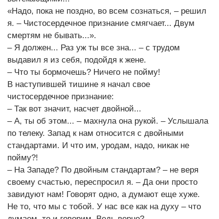
«Надо, пока не поздно, во всем сознаться, – решил
я. – Чистосердечное признание смягчает... Двум
смертям не бывать...».
– Я должен... Раз уж ты все зна... – с трудом
выдавил я из себя, подойдя к жене.
– Что ты бормочешь? Ничего не пойму!
В наступившей тишине я начал свое
чистосердечное признание:
– Так вот значит, насчет двойной...
– А, ты об этом... – махнула она рукой. – Услышала
по телеку. Запад к нам относится с двойными
стандартами. И что им, уродам, надо, никак не
пойму?!
– На Западе? По двойным стандартам? – не веря
своему счастью, переспросил я. – Да они просто
завидуют нам! Говорят одно, а думают еще хуже.
Не то, что мы с тобой. У нас все как на духу – что
думаем, то и говорим. Ведь верно?..