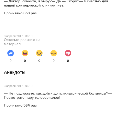
— Доктор, скажите, я умру?— Да.— Скоро?— К счастью для
нашей коммерческой клиники, нет.
Прочитано
653
раз
3 апреля 2017 - 06:19
Оставьте реакцию на
материал
0
0
0
0
0
Анекдоты
3 апреля 2017 - 06:19
— Не подскажете, как дойти до психиатрической больницы?—
Посмотрите пару телесериалов!
Прочитано
564
раз