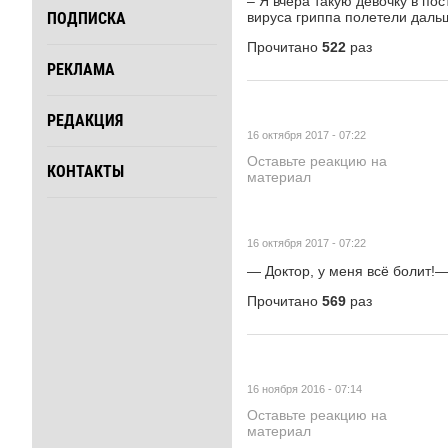
– Я вчера такую девочку в по
ПОДПИСКА
вируса гриппа полетели дальш
Прочитано
522
раз
РЕКЛАМА
РЕДАКЦИЯ
16 октября 2017 - 07:22
Оставьте реакцию на
КОНТАКТЫ
материал
16 октября 2017 - 07:22
— Доктор, у меня всё болит!— 
Прочитано
569
раз
16 ноября 2016 - 07:14
Оставьте реакцию на
материал