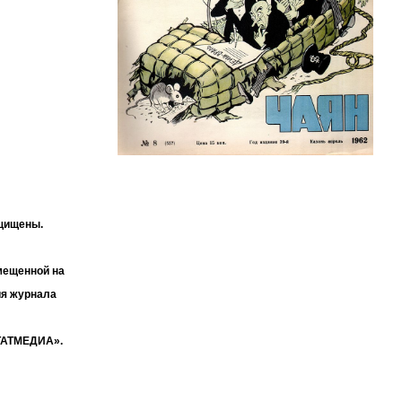
ащищены.
мещенной на
ия журнала
«ТАТМЕДИА».