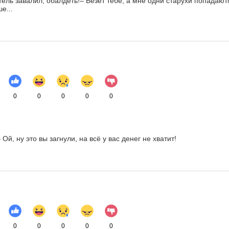
стель завалил, обалдеть!– Везёт тебе, а мне одни старухи попадают
е...
0
0
0
0
0
Ой, ну это вы загнули, на всё у вас денег не хватит!
0
0
0
0
0