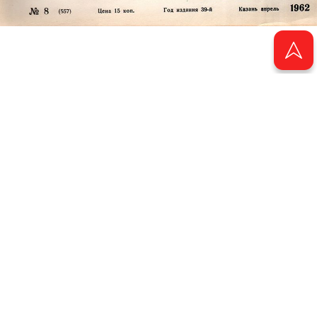
© 2011 - 2026. Электронная версия журнала сатиры и юмора «Чаян». Все
права защищены.
© ТАТМЕДИА. Все материалы, размещенные на сайте, защищены законом.
Перепечатка, воспроизведение и распространение в любом объеме
информации, размещенной на сайте, возможна только с письменного
согласия Филиала АО «ТАТМЕДИА» «Редакция журнала «Чаян»
(«Скорпион»).
При поддержке Республиканского агентства по печати и массовым
коммуникациям «ТАТМЕДИА».
Адрес редакции: 420066 Татарстан, г. Казань ул. Декабристов, д. 2
Телефон редакции: +7 (843) 222-06-00
E-mail: chayan@bk.ru